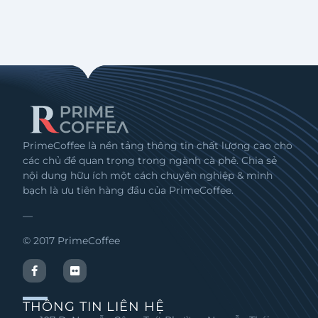
PrimeCoffee là nền tảng thông tin chất lượng cao cho
các chủ đề quan trọng trong ngành cà phê. Chia sẻ
nội dung hữu ích một cách chuyên nghiệp & minh
bạch là ưu tiên hàng đầu của PrimeCoffee.
—
© 2017 PrimeCoffee
THÔNG TIN LIÊN HỆ