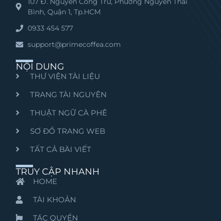
107 Đ. Nguyễn Công Trứ, Phường Nguyễn Thái
Bình, Quận 1, Tp.HCM
0933 454 577
support@primecoffea.com
NỘI DUNG
THƯ VIỆN TÀI LIỆU
TRANG TÀI NGUYÊN
THUẬT NGỮ CÀ PHÊ
SƠ ĐỒ TRANG WEB
TẤT CẢ BÀI VIẾT
TRUY CẬP NHANH
HOME
TÀI KHOẢN
TÁC QUYỀN