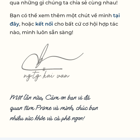
qua những gì chúng ta chia sẻ cùng nhau!
Bạn có thể xem thêm một chút về mình
tại
đây
, hoặc
kết nối
cho bất cứ cơ hội hợp tác
nào, mình luôn sẵn sàng!
Một lần nữa, Cảm ơn bạn vì đã
quan tâm Prime và mình, chúc bạn
nhiều sức khỏe và cà phê ngon!​