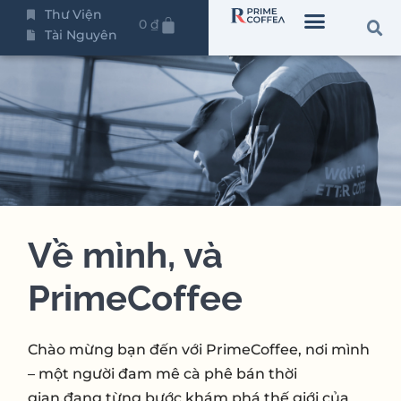
Thư Viện
0
₫
Tài Nguyên
Về mình, và
PrimeCoffee
Chào mừng bạn đến với PrimeCoffee, nơi mình
– một người đam mê cà phê bán thời
gian,
đang từng bước khám phá thế giới của