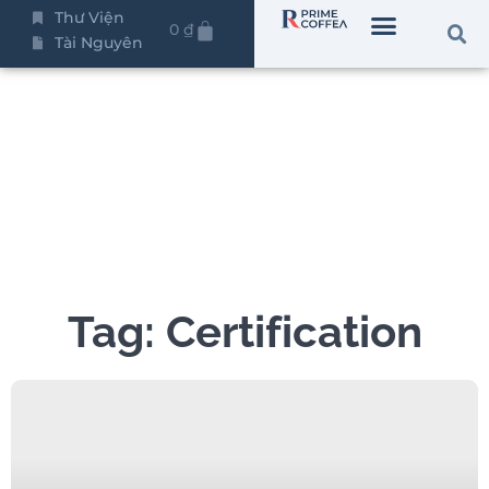
Thư Viện
0
₫
Tài Nguyên
Tag: Certification