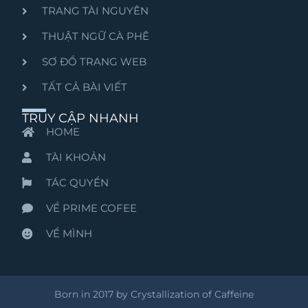
TRANG TÀI NGUYÊN
THUẬT NGỮ CÀ PHÊ
SƠ ĐỒ TRANG WEB
TẤT CẢ BÀI VIẾT
TRUY CẬP NHANH
HOME
TÀI KHOẢN
TÁC QUYỀN
VỀ PRIME COFEE
VỀ MÌNH
Born in 2017 by Crystallization of Caffeine