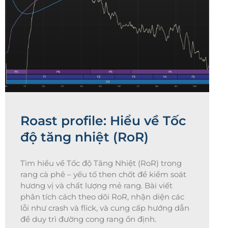
Roast profile: Hiểu về Tốc
độ tăng nhiệt (RoR)
Tìm hiểu về Tốc độ Tăng Nhiệt (RoR) trong
rang cà phê – yếu tố then chốt để kiểm soát
hương vị và chất lượng mẻ rang. Bài viết
phân tích cách theo dõi RoR, nhận diện các
lỗi như crash và flick, và cung cấp hướng dẫn
để duy trì đường cong rang ổn định.