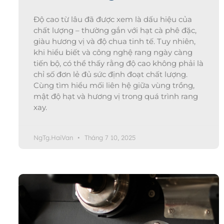
Độ cao từ lâu đã được xem là dấu hiệu của
chất lượng – thường gắn với hạt cà phê đặc,
giàu hương vị và độ chua tinh tế. Tuy nhiên,
khi hiểu biết và công nghệ rang ngày càng
tiến bộ, có thể thấy rằng độ cao không phải là
chỉ số đơn lẻ đủ sức định đoạt chất lượng.
Cùng tìm hiểu mối liên hệ giữa vùng trồng,
mật độ hạt và hương vị trong quá trình rang
xay.
NgTg.HaiVan
Tháng 7 10, 2025