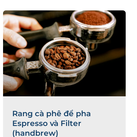
Rang
Quá trình rang cà phê ở một phương diện
đó thường khiến ta liên tưởng đến thuật g
kim, mặc dù những người Ethiopia đầu ti
rang cà phê cách nay hàng trăm năm !
Rang cà phê để pha
Espresso và Filter
(handbrew)