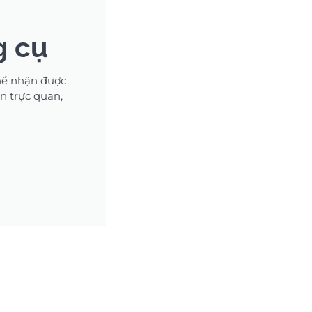
g cụ
hể nhận được
n trực quan,