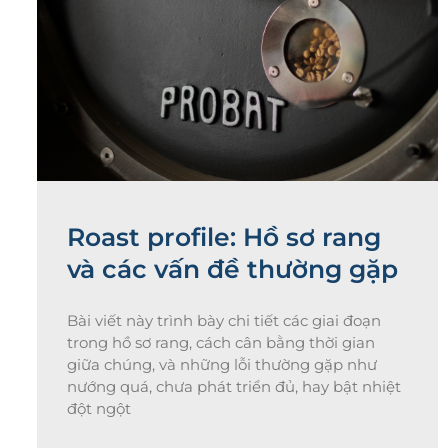
Roast profile: Hồ sơ rang
và các vấn đề thường gặp
Bài viết này trình bày chi tiết các giai đoạn
trong hồ sơ rang, cách cân bằng thời gian
giữa chúng, và những lỗi thường gặp như
nướng quá, chưa phát triển đủ, hay bật nhiệt
đột ngột