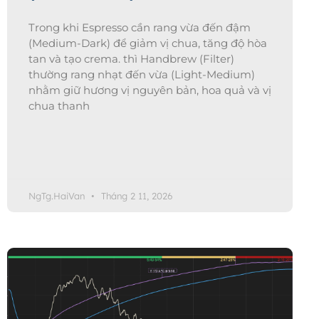
Trong khi Espresso cần rang vừa đến đậm
(Medium-Dark) để giảm vị chua, tăng độ hòa
tan và tạo crema. thì Handbrew (Filter)
thường rang nhạt đến vừa (Light-Medium)
nhằm giữ hương vị nguyên bản, hoa quả và vị
chua thanh
NgTg.HaiVan
Tháng 2 11, 2026