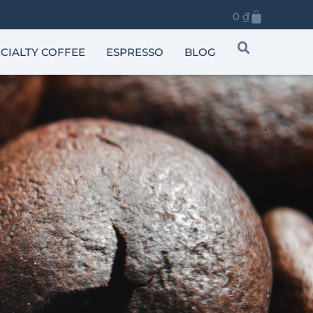
0
₫
CIALTY COFFEE
ESPRESSO
BLOG