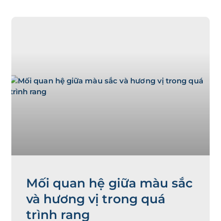
 nào
iả
ên đã
Mối quan hệ giữa màu sắc
và hương vị trong quá
trình rang