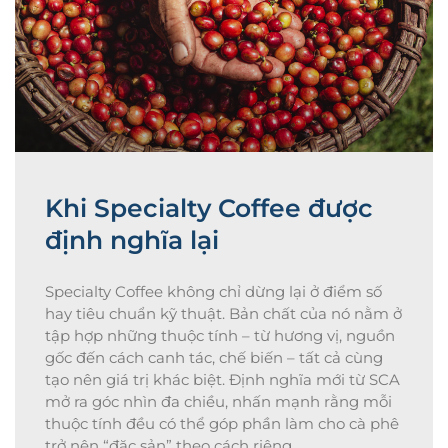
Khi Specialty Coffee được
định nghĩa lại
Specialty Coffee không chỉ dừng lại ở điểm số
hay tiêu chuẩn kỹ thuật. Bản chất của nó nằm ở
tập hợp những thuộc tính – từ hương vị, nguồn
gốc đến cách canh tác, chế biến – tất cả cùng
tạo nên giá trị khác biệt. Định nghĩa mới từ SCA
mở ra góc nhìn đa chiều, nhấn mạnh rằng mỗi
thuộc tính đều có thể góp phần làm cho cà phê
trở nên “đặc sản” theo cách riêng.