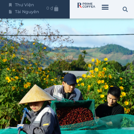
Thư Viện
0
₫
Tài Nguyên