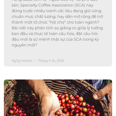
sản, Specialty Coffee Association (SCA) nay
đứng trước nhiều tranh cãi: liệu đang giữ vững
chuẩn mực chất lượng, hay dần mở rộng để trở
thành một tổ chức “hội chợ” cho toàn ngành?
Bài viết này phân tích sự giằng co giữa lý tưởng
ban đầu và thực tế toàn cầu hóa, đặt câu hỏi:
đâu mới là sứ mệnh thật sự của SCA trong kỷ
nguyên mới?
NgTg.HaiVan
Tháng 9 16, 2025