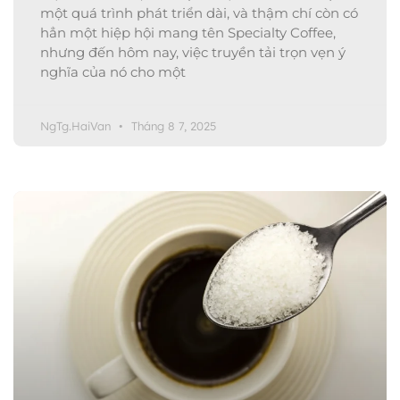
một quá trình phát triển dài, và thậm chí còn có
hẳn một hiệp hội mang tên Specialty Coffee,
nhưng đến hôm nay, việc truyền tải trọn vẹn ý
nghĩa của nó cho một
NgTg.HaiVan
Tháng 8 7, 2025