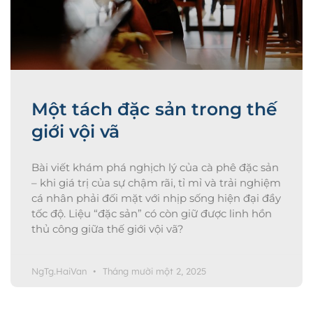
Một tách đặc sản trong thế
giới vội vã
Bài viết khám phá nghịch lý của cà phê đặc sản
– khi giá trị của sự chậm rãi, tỉ mỉ và trải nghiệm
cá nhân phải đối mặt với nhịp sống hiện đại đầy
tốc độ. Liệu “đặc sản” có còn giữ được linh hồn
thủ công giữa thế giới vội vã?
NgTg.HaiVan
Tháng mười một 2, 2025