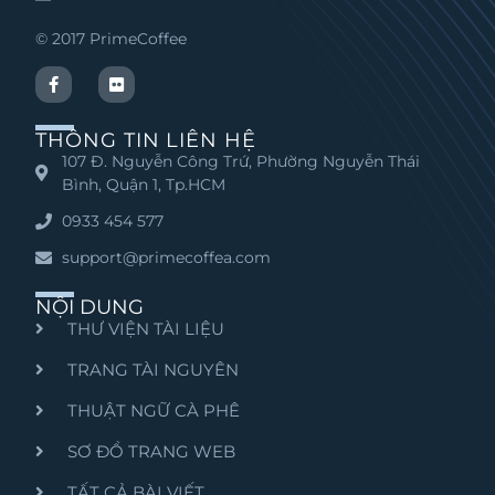
© 2017 PrimeCoffee
THÔNG TIN LIÊN HỆ
107 Đ. Nguyễn Công Trứ, Phường Nguyễn Thái
Bình, Quận 1, Tp.HCM
0933 454 577
support@primecoffea.com
NỘI DUNG
THƯ VIỆN TÀI LIỆU
TRANG TÀI NGUYÊN
THUẬT NGỮ CÀ PHÊ
SƠ ĐỒ TRANG WEB
TẤT CẢ BÀI VIẾT