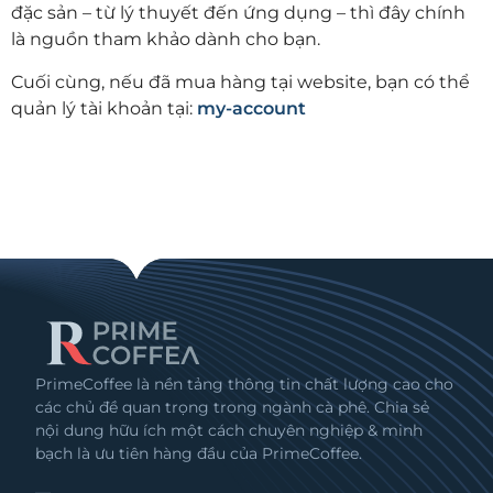
đặc sản – từ lý thuyết đến ứng dụng – thì đây chính
là nguồn tham khảo dành cho bạn.
Cuối cùng, nếu đã mua hàng tại website, bạn có thể
quản lý tài khoản tại:
my-account
PrimeCoffee là nền tảng thông tin chất lượng cao cho
các chủ đề quan trọng trong ngành cà phê. Chia sẻ
nội dung hữu ích một cách chuyên nghiệp & minh
bạch là ưu tiên hàng đầu của PrimeCoffee.
—