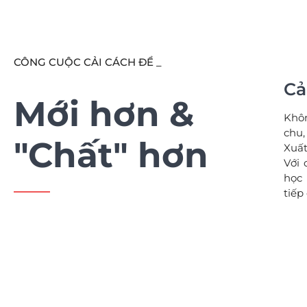
CÔNG CUỘC CẢI CÁCH ĐỂ _
Cả
Mới hơn &
Khôn
chu,
"Chất" hơn
Xuất
Với 
học
tiếp