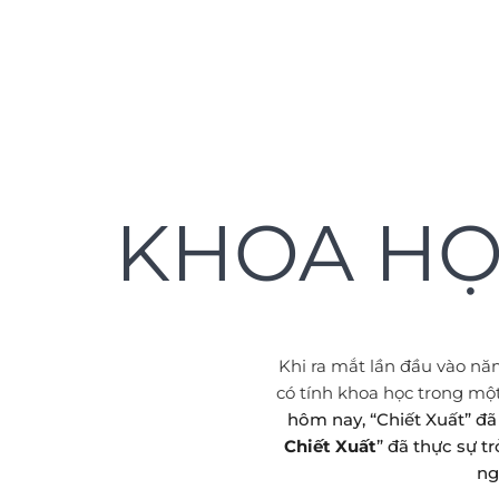
học
Chiết
xuất
KHOA HỌ
Một gói ý tưởng về
việc cải thiện chất
lượng và hiệu quả
của quá trình pha
cà phê
Khi ra mắt lần đầu vào nă
có tính khoa học trong mộ
hôm nay, “Chiết Xuất” đã
ĐẶT
TRƯỚC
Chiết Xuất
” đã thực sự t
ng