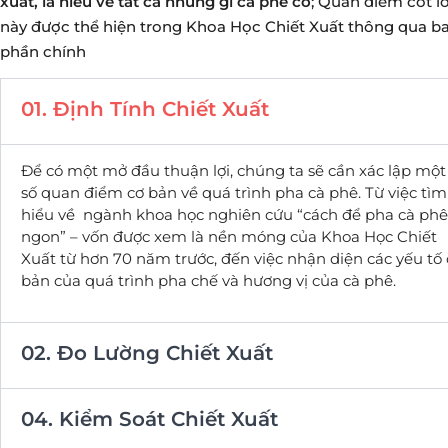
xuất, là hiểu về tất cả những gì cà phê có
; Quan điểm cốt lõ
này được thể hiện trong Khoa Học Chiết Xuất thông qua b
phần chính
01. Định Tính Chiết Xuất
Để có một mở đầu thuận lợi, chúng ta sẽ cần xác lập một
số quan điểm cơ bản về quá trình pha cà phê. Từ việc tìm
hiểu về ngành khoa học nghiên cứu “cách để pha cà phê
ngon” – vốn được xem là nền móng của Khoa Học Chiết
Xuất từ hơn 70 năm trước, đến việc nhận diện các yếu tố 
bản của quá trình pha chế và hương vị của cà phê.
02. Đo Lường Chiết Xuất
04. Kiểm Soát Chiết Xuất