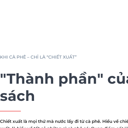
KHI CÀ PHÊ – CHỈ LÀ “CHIẾT XUẤT”
"Thành phần" củ
sách
Chiết xuất là mọi thứ mà nước lấy đi từ cà phê.
Hiểu về chi