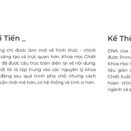
i Tiến _
Kế Th
g chỉ được làm mới về hình thức - chỉnh
DNA của m
 sáng tạo và trực quan hơn. Khoa Học Chiết
được Prim
 đã được cấu trúc toàn diện lại về nội dung.
Khoa Học C
cốt lõi là tập trung vào các nguyên lý khoa
liệu giản
 đằng sau quá trình pha chế; nhưng cách
Chiết Xuất
 cận mới mẻ hơn, có hệ thống và tinh vi hơn.
hoàn chỉ
ngành cà 