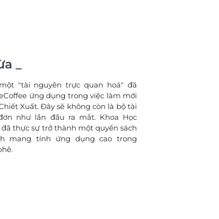
ừa _
ột "tài nguyên trực quan hoá" đã
eCoffee ứng dụng trong việc làm mới
hiết Xuất. Đây sẽ không còn là bộ tài
 đơn như lần đầu ra mắt. Khoa Học
 đã thực sự trở thành một quyển sách
nh mang tính ứng dụng cao trong
phê.