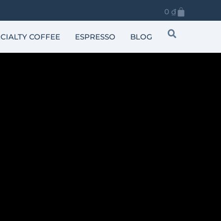
0
₫
CIALTY COFFEE
ESPRESSO
BLOG