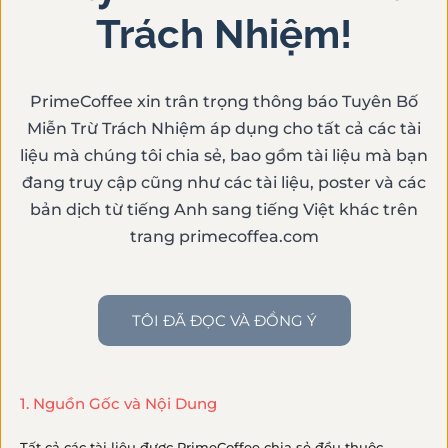
Trách Nhiệm!
Lưu ý
: Nút tải tài nguyên chỉ hiển thị
cho thành viên PrimeCofee. Nếu bạn đã
có tài khoản, chỉ cần
đăng nhập
là thấy
PrimeCoffee xin trân trọng thông báo Tuyên Bố
ngay. Còn nếu chưa có, bạn có thể tạo
Miễn Trừ Trách Nhiệm áp dụng cho tất cả các tài
tài khoản bằng cách mua một ấn phẩm
liệu mà chúng tôi chia sẻ, bao gồm tài liệu mà bạn
hoặc đơn giản là ủng hộ
một ly cà phê
đang truy cập cũng như các tài liệu, poster và các
để đồng hành cùng PrimeCoffee
bản dịch từ tiếng Anh sang tiếng Việt khác trên
(
hướng dẫn
).
trang primecoffea.com
Những tài nguyên này là tâm huyết mà
tụi mình dành nhiều thời gian để chuẩn
bị – mong được chia sẻ đến những ai
TÔI ĐÃ ĐỌC VÀ ĐỒNG Ý
thực sự quan tâm và yêu mến cà phê
như bạn!
1. Nguồn Gốc và Nội Dung
Tất cả các tài liệu được PrimeCoffee chia sẻ đều thuộc