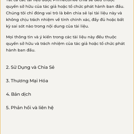
quyền sở hữu của tác giả hoặc tổ chức phát hành ban đầu.
Chúng tôi chỉ đóng vai trò là bên chia sẻ lại tài liệu này và
không chịu trách nhiệm về tính chính xác, đầy đủ hoặc bất
kỳ sai sót nào trong nội dung của tài liệu.
Mọi thông tin và ý kiến trong các tài liệu này đều thuộc
Khi bạn chi trả cho một tài nguyên; Prime
quyền sở hữu và trách nhiệm của tác giả hoặc tổ chức phát
đã có thêm nguồn lực để tạo ra nhiều nội
hành ban đầu.
dung hữu ích hơn cho 'tất cả chúng ta' !​
— ng.tg.hai van —
2. Sử Dụng và Chia Sẻ
3. Thương Mại Hóa
/ VỀ TRANG TÀI NGUYÊN /
4. Bản dịch
5. Phản hồi và liên hệ