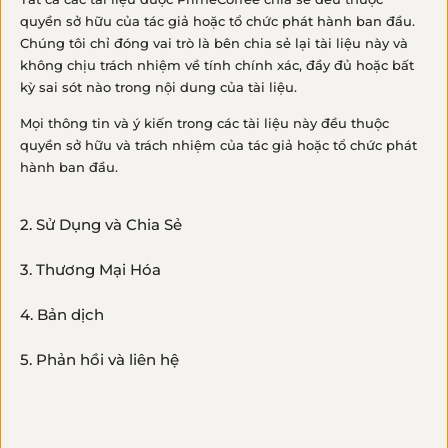
quyền sở hữu của tác giả hoặc tổ chức phát hành ban đầu.
Chúng tôi chỉ đóng vai trò là bên chia sẻ lại tài liệu này và
không chịu trách nhiệm về tính chính xác, đầy đủ hoặc bất
kỳ sai sót nào trong nội dung của tài liệu.
Mọi thông tin và ý kiến trong các tài liệu này đều thuộc
Khi bạn chi trả cho một tài nguyên; Prime
quyền sở hữu và trách nhiệm của tác giả hoặc tổ chức phát
đã có thêm nguồn lực để tạo ra nhiều nội
hành ban đầu.
dung hữu ích hơn cho 'tất cả chúng ta' !​
— ng.tg.hai van —
2. Sử Dụng và Chia Sẻ
3. Thương Mại Hóa
/ VỀ TRANG TÀI NGUYÊN /
4. Bản dịch
5. Phản hồi và liên hệ