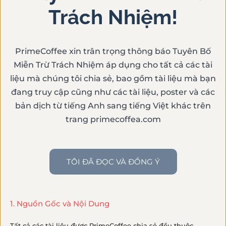
Trách Nhiệm!
Lưu ý
: Nút tải tài nguyên chỉ hiển thị
cho thành viên PrimeCofee. Nếu bạn đã
có tài khoản, chỉ cần
đăng nhập
là thấy
PrimeCoffee xin trân trọng thông báo Tuyên Bố
ngay. Còn nếu chưa có, bạn có thể tạo
Miễn Trừ Trách Nhiệm áp dụng cho tất cả các tài
tài khoản bằng cách mua một ấn phẩm
liệu mà chúng tôi chia sẻ, bao gồm tài liệu mà bạn
hoặc đơn giản là ủng hộ
một ly cà phê
đang truy cập cũng như các tài liệu, poster và các
để đồng hành cùng PrimeCoffee
bản dịch từ tiếng Anh sang tiếng Việt khác trên
(
hướng dẫn
).
trang primecoffea.com
Những tài nguyên này là tâm huyết mà
tụi mình dành nhiều thời gian để chuẩn
bị – mong được chia sẻ đến những ai
TÔI ĐÃ ĐỌC VÀ ĐỒNG Ý
thực sự quan tâm và yêu mến cà phê
như bạn!
1. Nguồn Gốc và Nội Dung
Tất cả các tài liệu được PrimeCoffee chia sẻ đều thuộc