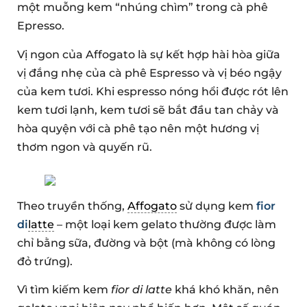
một muỗng kem “nhúng chìm” trong cà phê
Epresso.
Vị ngon của Affogato là sự kết hợp hài hòa giữa
vị đắng nhẹ của cà phê Espresso và vị béo ngậy
của kem tươi. Khi espresso nóng hổi được rót lên
kem tươi lạnh, kem tươi sẽ bắt đầu tan chảy và
hòa quyện với cà phê tạo nên một hương vị
thơm ngon và quyến rũ.
Theo truyền thống,
Affogato
sử dụng kem
fior
di
latte
– một loại kem gelato thường được làm
chỉ bằng sữa, đường và bột (mà không có lòng
đỏ trứng).
Vì tìm kiếm kem
fior di latte
khá khó khăn, nên