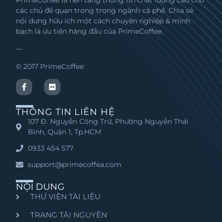
PrimeCoffee là nền tảng thông tin chất lượng cao cho
các chủ đề quan trọng trong ngành cà phê. Chia sẻ
nội dung hữu ích một cách chuyên nghiệp & minh
bạch là ưu tiên hàng đầu của PrimeCoffee.
—
© 2017 PrimeCoffee
THÔNG TIN LIÊN HỆ
107 Đ. Nguyễn Công Trứ, Phường Nguyễn Thái
Bình, Quận 1, Tp.HCM
0933 454 577
support@primecoffea.com
NỘI DUNG
THƯ VIỆN TÀI LIỆU
TRANG TÀI NGUYÊN