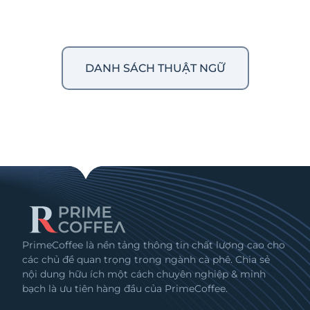
DANH SÁCH THUẬT NGỮ
PrimeCoffee là nền tảng thông tin chất lượng cao cho
các chủ đề quan trọng trong ngành cà phê. Chia sẻ
nội dung hữu ích một cách chuyên nghiệp & minh
bạch là ưu tiên hàng đầu của PrimeCoffee.