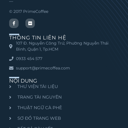
—
© 2017 PrimeCoffee
THÔNG TIN LIÊN HỆ
107 Đ. Nguyễn Công Trứ, Phường Nguyễn Thái
Bình, Quận 1, Tp.HCM
0933 454 577
support@primecoffea.com
NỘI DUNG
THƯ VIỆN TÀI LIỆU
TRANG TÀI NGUYÊN
THUẬT NGỮ CÀ PHÊ
SƠ ĐỒ TRANG WEB