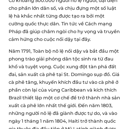
Có khoảng 500.000 người nô lệ người, đại diện
cho phần lớn dân số, và chịu đựng một số luật
lệ hà khắc nhất từng được tạo ra bởi một
cường quốc thực dân. Tin tức về Cách mạng
Pháp đã giúp châm ngòi cho hy vọng và truyền
cảm hứng cho cuộc nổi dậy tại đây.
Năm 1791, Toàn bộ nô lệ nổi dậy và bắt đầu một
phong trào giải phóng dân tộc sinh ra từ đau
khổ và tuyệt vọng. Cuộc xung đột tàn phá đất
đai, sản xuất cà phê tại St. Domingo sụp đổ. Giá
cà phê tăng, khuyến khích đầu tư vào cà phê ở
phần còn lại của vùng Caribbean và kích thích
Brazil thiết lập một cơ chế để trở thành nhà sản
xuất cà phê lớn nhất thế giới. Đến năm 1803,
những người nô lệ đã giành được tự do, và vào
ngày 1 tháng 1 năm 1804, Haiti trở thành quốc
gia thuộc địa đầu tiên ở Mỹ Latinh giành được