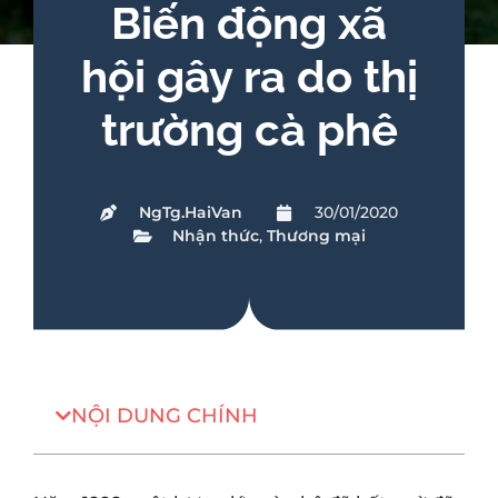
Biến động xã
hội gây ra do thị
trường cà phê
NgTg.HaiVan
30/01/2020
Nhận thức
,
Thương mại
NỘI DUNG CHÍNH