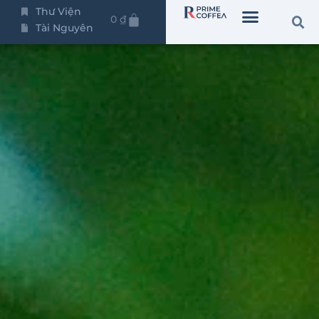
Thư Viện
0
₫
Tài Nguyên