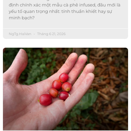
định chính xác một mẫu cà phê infused, đâu mới là
yếu tố quan trọng nhất: tính thuần khiết hay sự
minh bạch?
NgTg.HaiVan
Tháng 6 21, 2026