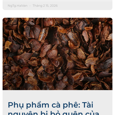
NgTg.HaiVan
Tháng 2 15, 2026
Phụ phẩm cà phê: Tài
nguyên bị bỏ quên của