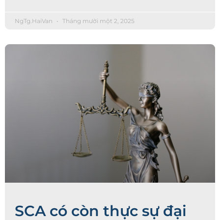
NgTg.HaiVan
Tháng mười một 2, 2025
SCA có còn thực sự đại