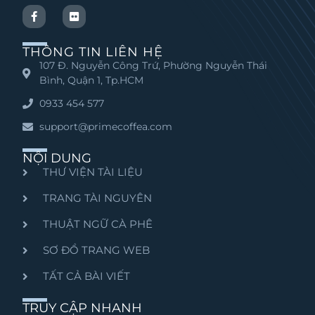
THÔNG TIN LIÊN HỆ
107 Đ. Nguyễn Công Trứ, Phường Nguyễn Thái
Bình, Quận 1, Tp.HCM
0933 454 577
support@primecoffea.com
NỘI DUNG
THƯ VIỆN TÀI LIỆU
TRANG TÀI NGUYÊN
THUẬT NGỮ CÀ PHÊ
SƠ ĐỒ TRANG WEB
TẤT CẢ BÀI VIẾT
TRUY CẬP NHANH