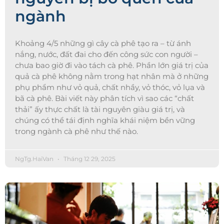
ngành
Khoảng 4/5 những gì cây cà phê tạo ra – từ ánh
nắng, nước, đất đai cho đến công sức con người –
chưa bao giờ đi vào tách cà phê. Phần lớn giá trị của
quả cà phê không nằm trong hạt nhân mà ở những
phụ phẩm như vỏ quả, chất nhầy, vỏ thóc, vỏ lụa và
bã cà phê. Bài viết này phân tích vì sao các “chất
thải” ấy thực chất là tài nguyên giàu giá trị, và
chúng có thể tái định nghĩa khái niệm bền vững
trong ngành cà phê như thế nào.
NgTg.HaiVan
Tháng 12 29, 2025