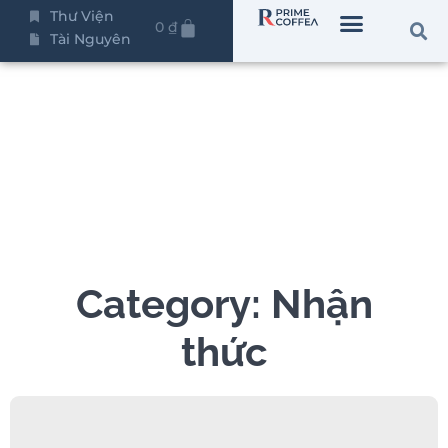
Thư Viện
0
₫
Tài Nguyên
Category: Nhận
thức