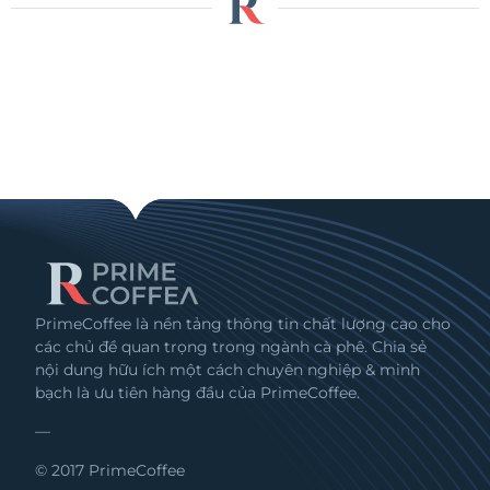
PrimeCoffee là nền tảng thông tin chất lượng cao cho
các chủ đề quan trọng trong ngành cà phê. Chia sẻ
nội dung hữu ích một cách chuyên nghiệp & minh
bạch là ưu tiên hàng đầu của PrimeCoffee.
—
© 2017 PrimeCoffee