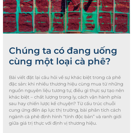
Chúng ta có đang uống
cùng một loại cà phê?
Bài viết đặt lại câu hỏi về sự khác biệt trong cà phê
đặc sản: khi nhiều thương hiệu cùng mua từ những
nguồn nguyên liệu tương tự, điều gì thực sự tạo nên
khác biệt – chất lượng trong ly, cách vận hành phía
sau hay chiến lược kể chuyện? Từ cấu trúc chuỗi
cung ứng đến áp lực thị trường, bài phân tích cách
ngành cà phê định hình “tính độc bản” và ranh giới
giữa giá trị thực với định vị thương hiệu.