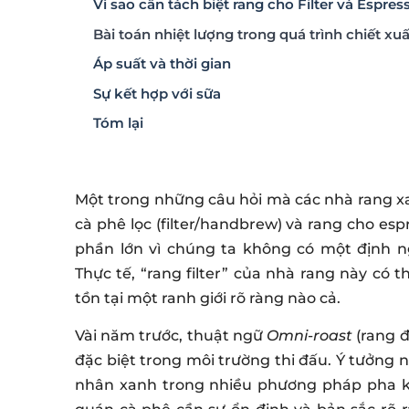
Vì sao cần tách biệt rang cho Filter và Espres
Bài toán nhiệt lượng trong quá trình chiết xuấ
Áp suất và thời gian
Sự kết hợp với sữa
Tóm lại
Một trong những câu hỏi mà các nhà rang xay
cà phê lọc (filter/handbrew) và rang cho es
phần lớn vì chúng ta không có một định ng
Thực tế, “rang filter” của nhà rang này có
tồn tại một ranh giới rõ ràng nào cả.
Vài năm trước, thuật ngữ
Omni-roast
(rang đ
đặc biệt trong môi trường thi đấu. Ý tưởng 
nhân xanh trong nhiều phương pháp pha kh