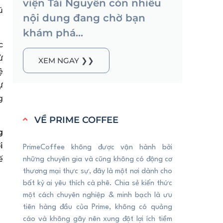
viện Tài Nguyên còn nhiều
ũ
nội dung đang chờ bạn
khám phá...
c
ử
XEM NGAY ❯❯
ệ
ự
g
VỀ PRIME COFFEE
g
i
PrimeCoffee không được vận hành bởi
ế
những chuyên gia và cũng không có động cơ
thương mại thực sự, đây là một nơi dành cho
bất kỳ ai yêu thích cà phê. Chia sẻ kiến thức
một cách chuyên nghiệp & minh bạch là ưu
tiên hàng đầu của Prime, không có quảng
cáo và không gây nên xung đột lợi ích tiềm