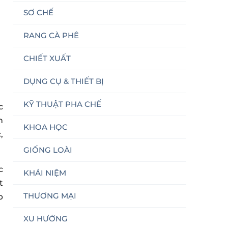
SƠ CHẾ
RANG CÀ PHÊ
CHIẾT XUẤT
DỤNG CỤ & THIẾT BỊ
KỸ THUẬT PHA CHẾ
c
n
KHOA HỌC
,
GIỐNG LOÀI
c
KHÁI NIỆM
t
THƯƠNG MẠI
p
XU HƯỚNG