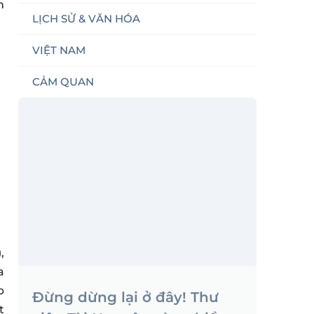
h
LỊCH SỬ & VĂN HÓA
VIỆT NAM
CẢM QUAN
,
a
p
Đừng dừng lại ở đây! Thư
t