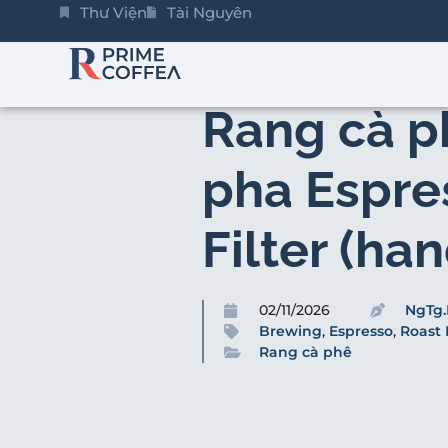
Thư Viện
Tài Nguyên
Rang cà p
pha Espre
Filter (ha
02/11/2026
NgTg.
Brewing
,
Espresso
,
Roast 
Rang cà phê