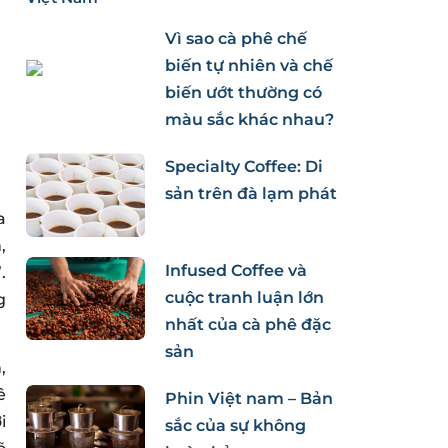
Vì sao cà phê chế
biến tự nhiên và chế
biến ướt thường có
màu sắc khác nhau?
Specialty Coffee: Di
sản trên đà lạm phát
a
,
Infused Coffee và
.
cuộc tranh luận lớn
g
nhất của cà phê đặc
sản
,
ê
Phin Việt nam – Bản
i
sắc của sự không