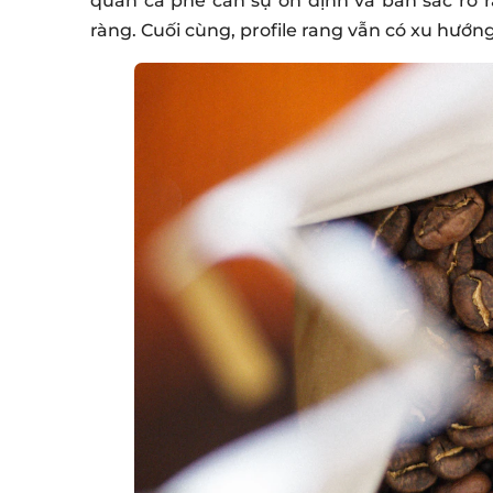
quán cà phê cần sự ổn định và bản sắc rõ 
ràng. Cuối cùng, profile rang vẫn có xu hướ