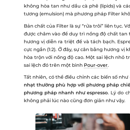
không hòa tan như dầu cà phê (lipids) và cá
tương (emulsion) mà phương pháp Filter khô
Bản chất của Filter là sự “rửa trôi” liên tục. Vớ
được châm vào để duy trì nồng độ chất tan 
hương vị diễn ra triệt để và tách bạch. Espr
cực ngắn (1:2). Ở đây, sự cân bằng hương vị
hòa trộn với nồng độ cao. Một sai lệch nhỏ t
sai lệch đó trên một bình
Pour-over
.
Tất nhiên, có thể điều chỉnh các biến số như
nhạt thường phù hợp với phương pháp chiết
phương pháp nhanh như espresso
. Lý do c
không phải lúc nào cũng đơn giản như vậy.