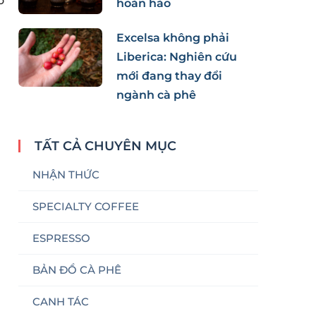
õ
hoàn hảo
Excelsa không phải
Liberica: Nghiên cứu
mới đang thay đổi
ngành cà phê
TẤT CẢ CHUYÊN MỤC
NHẬN THỨC
SPECIALTY COFFEE
ESPRESSO
BẢN ĐỒ CÀ PHÊ
CANH TÁC