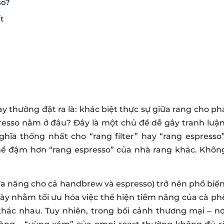
so?
t
 thường đặt ra là: khác biệt thực sự giữa rang cho ph
presso nằm ở đâu? Đây là một chủ đề dễ gây tranh luận
hĩa thống nhất cho “rang filter” hay “rang espresso”
 thể đậm hơn “rang espresso” của nhà rang khác. Khôn
a năng cho cả handbrew và espresso) trở nên phổ biến
này nhằm tối ưu hóa việc thể hiện tiềm năng của cà ph
ác nhau. Tuy nhiên, trong bối cảnh thương mại – nơ