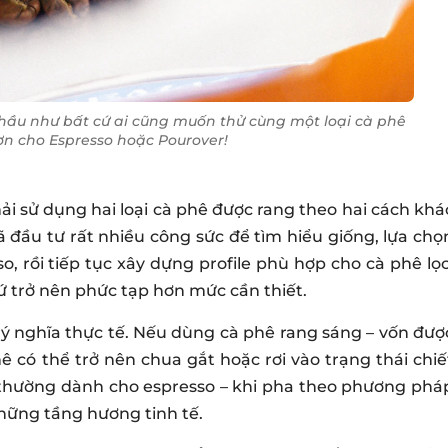
 hầu như bất cứ ai cũng muốn thử cùng một loại cà phê
ơn cho Espresso hoặc Pourover!
ải sử dụng hai loại cà phê được rang theo hai cách khá
đầu tư rất nhiều công sức để tìm hiểu giống, lựa chọ
o, rồi tiếp tục xây dựng profile phù hợp cho cà phê lọc
hứ trở nên phức tạp hơn mức cần thiết.
ó ý nghĩa thực tế. Nếu dùng cà phê rang sáng – vốn đượ
phê có thể trở nên chua gắt hoặc rơi vào trạng thái chiế
– thường dành cho espresso – khi pha theo phương phá
những tầng hương tinh tế.