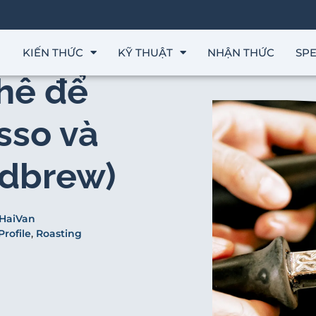
KIẾN THỨC
KỸ THUẬT
NHẬN THỨC
SPE
hê để
sso và
ndbrew)
HaiVan
Profile
,
Roasting