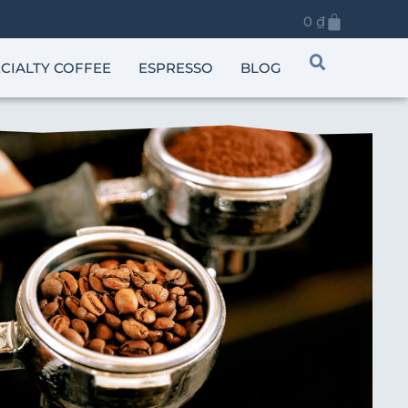
0
₫
CIALTY COFFEE
ESPRESSO
BLOG