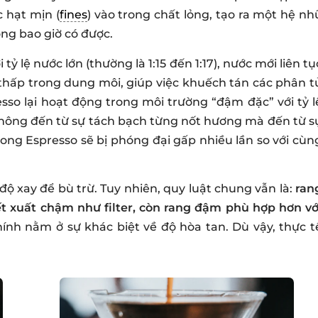
c hạt mịn (
fines
) vào trong chất lỏng, tạo ra một hệ nh
ng bao giờ có được.
i tỷ lệ nước lớn (thường là 1:15 đến 1:17), nước mới liên tụ
thấp trong dung môi, giúp việc khuếch tán các phân t
esso lại hoạt động trong môi trường “đậm đặc” với tỷ l
 không đến từ sự tách bạch từng nốt hương mà đến từ s
rong Espresso sẽ bị phóng đại gấp nhiều lần so với cùn
 độ xay để bù trừ. Tuy nhiên, quy luật chung vẫn là:
ran
 xuất chậm như filter, còn rang đậm phù hợp hơn vớ
hính nằm ở sự khác biệt về độ hòa tan. Dù vậy, thực t