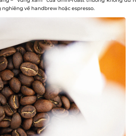
ràng – “vùng xám” của omni-roast thường không đủ r
ng nghiêng về handbrew hoặc espresso.