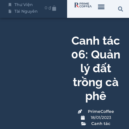
Thư Viện
0
₫
Tài Nguyên
Canh tác
06: Quản
lý đất
trồng cà
phê
PrimeCoffee
18/01/2023
Canh tác