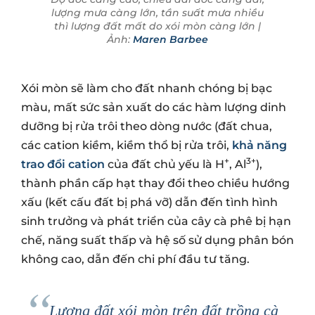
lượng mưa càng lớn, tần suất mưa nhiều
thì lượng đất mất do xói mòn càng lớn |
Ảnh:
Maren Barbee
Xói mòn sẽ làm cho đất nhanh chóng bị bạc
màu, mất sức sản xuất do các hàm lượng dinh
dưỡng bị rửa trôi theo dòng nước (đất chua,
các cation kiềm, kiềm thổ bị rửa trôi,
khả năng
+
3+
trao đổi cation
của đất chủ yếu là H
, Al
),
thành phần cấp hạt thay đổi theo chiều hướng
xấu (kết cấu đất bị phá vỡ) dẫn đến tình hình
sinh trưởng và phát triển của cây cà phê bị hạn
chế, năng suất thấp và hệ số sử dụng phân bón
không cao, dẫn đến chi phí đầu tư tăng.
Lượng đất xói mòn trên đất trồng cà