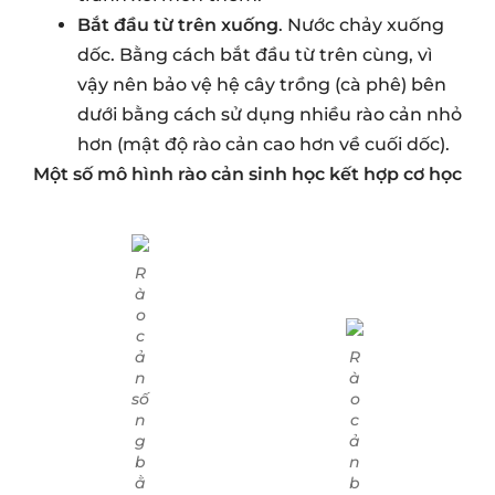
Bắt đầu từ trên xuống
. Nước chảy xuống
dốc. Bằng cách bắt đầu từ trên cùng, vì
vậy nên bảo vệ hệ cây trồng (cà phê) bên
dưới bằng cách sử dụng nhiều rào cản nhỏ
hơn (mật độ rào cản cao hơn về cuối dốc).
Một số mô hình rào cản sinh học kết hợp cơ học
R
à
o
c
ả
R
n
à
số
o
n
c
g
ả
b
n
ằ
b