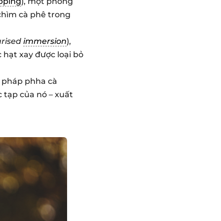
pping
), một phong
chìm cà phê trong
urised
immersion
),
 hạt xay được loại bỏ
g pháp phha cà
c tạp của nó – xuất