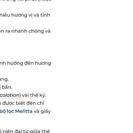
iều hương vị và tinh
ễn ra nhanh chóng và
 ảnh hưởng đến hương
ắng.
ị bẩn.
colation
) vài thế kỷ.
 được biết đến chỉ
bộ lọc Melitta
và giấy
niên đại từ giữa thế