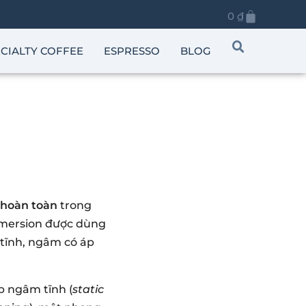
0
₫
CIALTY COFFEE
ESPRESSO
BLOG
hoàn toàn
trong
mmersion được dùng
tĩnh, ngâm có áp
p ngâm tĩnh (
static