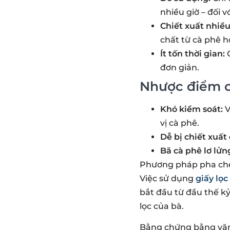
nhiều giờ – đối v
Chiết xuất nhiều
chất từ cà phê h
Ít tốn thời gian:
Q
đơn giản.
Nhược điểm 
Khó kiểm soát:
V
vị cà phê.
Dễ bị chiết xuất
Bã cà phê lơ lửn
Phương pháp pha c
Việc sử dụng
giấy lọc
bắt đầu từ đầu thế k
lọc của bà.
Bằng chứng bằng văn 