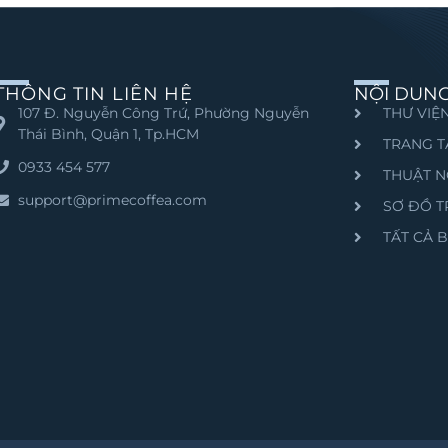
THÔNG TIN LIÊN HỆ
NỘI DUN
107 Đ. Nguyễn Công Trứ, Phường Nguyễn
THƯ VIỆN
Thái Bình, Quận 1, Tp.HCM
TRANG T
0933 454 577
THUẬT N
support@primecoffea.com
SƠ ĐỒ 
TẤT CẢ B