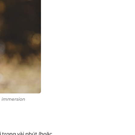
p immersion
 trong vài phút (hoặc