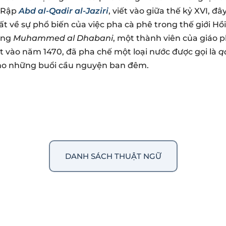
Ả Rập
Abd al-Qadir al-Jaziri
, viết vào giữa thế kỷ XVI, đ
ất về sự phổ biến của việc pha cà phê trong thế giới Hồ
ằng
Muhammed al Dhabani
, một thành viên của giáo p
t vào năm 1470, đã pha chế một loại nước được gọi là
q
cho những buổi cầu nguyện ban đêm.
DANH SÁCH THUẬT NGỮ