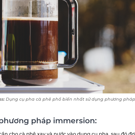
s:
Dụng cụ pha cà phê phổ biến nhất sử dụng phương phá
phương pháp immersion:
cần cho cà phê xay và nước vào dụng cụ pha, sau đó đợi