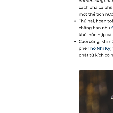
immersion
), ch
cách pha cà phê
một thể tích nướ
Thứ hai, hoàn to
chẳng hạn như
khỏi hỗn hợp cà
Cuối cùng, khi nó
phê
Thổ Nhĩ Kỳ
)
phát từ kích cỡ hạ