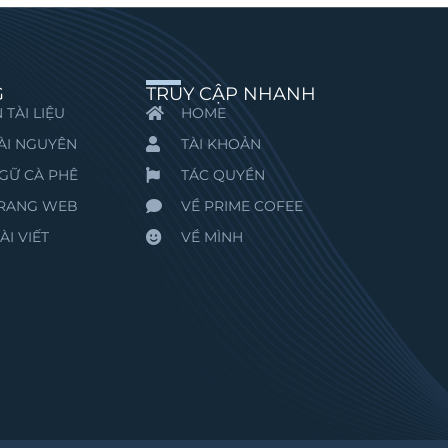
G
TRUY CẬP NHANH
 TÀI LIỆU
HOME
ÀI NGUYÊN
TÀI KHOẢN
GỮ CÀ PHÊ
TÁC QUYỀN
TRANG WEB
VỀ PRIME COFEE
ÀI VIẾT
VỀ MÌNH