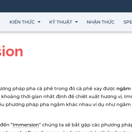
KIẾN THỨC
KỸ THUẬT
NHẬN THỨC
SPE
ion
ương pháp pha cà phê trong đó cà phê xay được
ngâm 
khoảng thời gian nhất định để chiết xuất hương vị. I
ều phương pháp pha ngâm khác nhau ví dụ như ngâm 
 đến “
Immersion
” chúng ta sẽ bắt gặp các phương phá