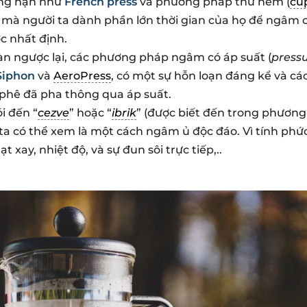
ẳng hạn như
French press
và phương pháp thử nếm (
cu
 mà người ta dành phần lớn thời gian của họ để ngâm 
c nhất định.
àn ngược lại, các phương pháp ngâm có áp suất (
press
Siphon
và
AeroPress
, có một sự hỗn loạn đáng kể và các
 phê đã pha thông qua áp suất.
i đến “
cezve
” hoặc “
ibrik
” (được biết đến trong phươn
 ta có thể xem là một cách ngâm ủ độc đáo. Vì tính phứ
t xay, nhiệt độ, và sự đun sôi trực tiếp,..