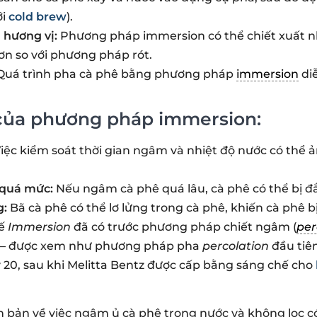
ới
cold brew
).
 hương vị:
Phương pháp immersion có thể chiết xuất nh
ơn so với phương pháp rót.
uá trình pha cà phê bằng phương pháp
immersion
di
của phương pháp immersion:
iệc kiểm soát thời gian ngâm và nhiệt độ nước có thể
 quá mức:
Nếu ngâm cà phê quá lâu, cà phê có thể bị đ
g:
Bã cà phê có thể lơ lửng trong cà phê, khiến cà phê b
hế
Immersion
đã có trước phương pháp chiết ngâm (
per
– được xem như phương pháp pha
percolation
đầu tiên
ỷ 20, sau khi Melitta Bentz được cấp bằng sáng chế cho
bản về việc ngâm ủ cà phê trong nước và không lọc có 