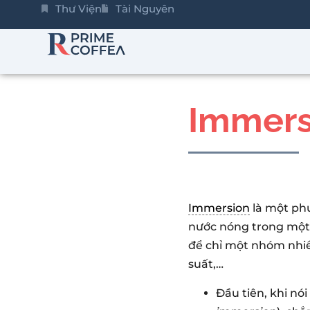
Thư Viện
Tài Nguyên
Immers
Immersion
là một ph
nước nóng trong một 
để chỉ một nhóm nhi
suất,…
Đầu tiên, khi nói