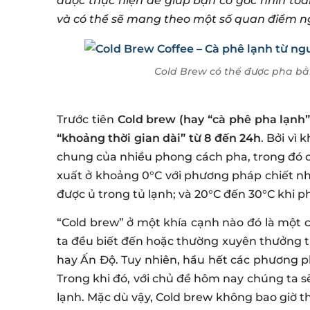
được thực hiện để giúp bạn có góc nhìn toà
và có thể sẽ mang theo một số quan điểm ng
Cold Brew có thể được pha bằ
Trước tiên
Cold brew (hay “cà phê pha lạnh
“khoảng thời gian dài” từ 8 đến 24h
. Bởi vì
chung của nhiều phong cách pha, trong đó cà
xuất ở khoảng 0°C với phương pháp chiết nhỏ
được ủ trong tủ lạnh; và 20°C đến 30°C khi p
“Cold brew” ở một khía cạnh nào đó là một các
ta đều biết đến hoặc thường xuyên thưởng t
hay Ấn Độ. Tuy nhiên, hầu hết các phương 
Trong khi đó, với chủ đề hôm nay chúng ta 
lạnh. Mặc dù vậy, Cold brew không bao giờ th