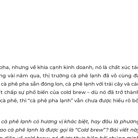
ha, nhưng về khía cạnh kinh doanh, nó là chất xúc tá
ong vài năm qua, thị trường cà phê lạnh đã vô cùng đ
cà phê pha sẵn đóng lon, cà phê lạnh với trái cây và cá
ất chấp sự phổ biến của cold brew – dù nó đã trở thàn
 phê, thì “cà phê pha lạnh” vẫn chưa được hiểu rõ bở
o cà phê lạnh có hương vị khác biệt, hay đâu là phươn
o cà phê lạnh là được gọi là “Cold brew”? Bài viết nà