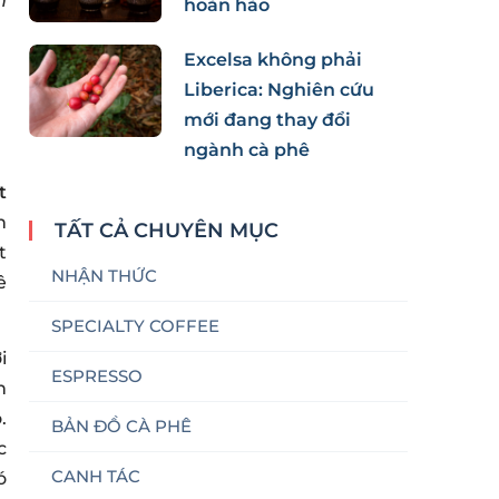
h
hoàn hảo
Excelsa không phải
Liberica: Nghiên cứu
mới đang thay đổi
ngành cà phê
t
n
TẤT CẢ CHUYÊN MỤC
t
NHẬN THỨC
ê
SPECIALTY COFFEE
i
ESPRESSO
n
.
BẢN ĐỒ CÀ PHÊ
c
CANH TÁC
ó