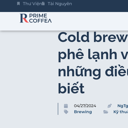
Thư Viện
Tài Nguyên
Cold brew
phê lạnh 
những điề
biết
04/27/2024
NgTg
Brewing
Kỹ thu