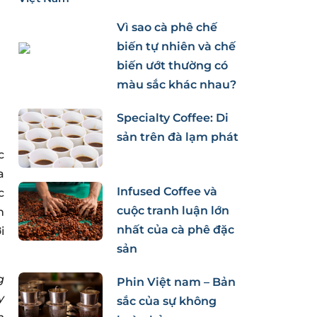
Vì sao cà phê chế
biến tự nhiên và chế
biến ướt thường có
màu sắc khác nhau?
Specialty Coffee: Di
sản trên đà lạm phát
c
a
Infused Coffee và
c
cuộc tranh luận lớn
h
nhất của cà phê đặc
i
sản
g
Phin Việt nam – Bản
y
sắc của sự không