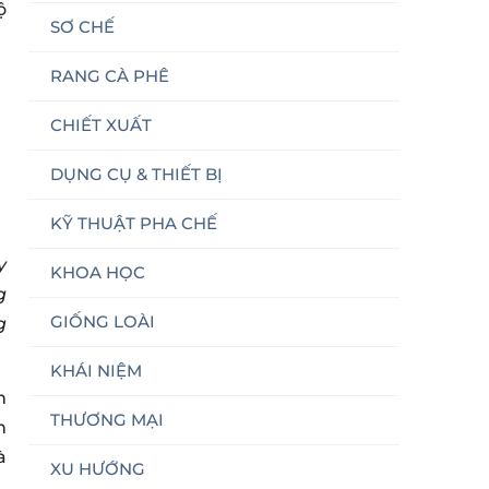
ộ
SƠ CHẾ
RANG CÀ PHÊ
CHIẾT XUẤT
DỤNG CỤ & THIẾT BỊ
KỸ THUẬT PHA CHẾ
y
KHOA HỌC
g
GIỐNG LOÀI
g
KHÁI NIỆM
m
THƯƠNG MẠI
h
à
XU HƯỚNG