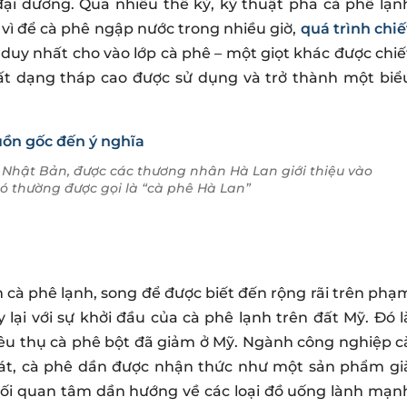
đại dương. Qua nhiều thế kỷ, kỹ thuật pha cà phê lạn
 vì để cà phê ngập nước trong nhiều giờ,
quá trình chiế
duy nhất cho vào lớp cà phê – một giọt khác được chiế
ất dạng tháp cao được sử dụng và trở thành một biể
 Nhật Bản, được các thương nhân Hà Lan giới thiệu vào
ó thường được gọi là “cà phê Hà Lan”
 cà phê lạnh, song để được biết đến rộng rãi trên phạ
lại với sự khởi đầu của cà phê lạnh trên đất Mỹ. Đó l
tiêu thụ cà phê bột đã giảm ở Mỹ. Ngành công nghiệp c
hát, cà phê dần được nhận thức như một sản phẩm gi
 mối quan tâm dần hướng về các loại đồ uống lành mạn