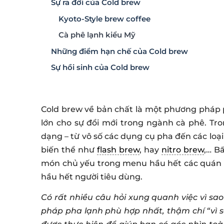
Sự ra đời của Cold brew
Kyoto-Style brew coffee
Cà phê lạnh kiểu Mỹ
Những điểm hạn chế của Cold brew
Sự hồi sinh của Cold brew
Cold brew về bản chất là một phương pháp p
lớn cho sự đổi mới trong ngành cà phê. Tr
dạng – từ vô số các dụng cụ pha đến các loại 
biến thể như
flash brew
, hay
nitro brew
,… B
món chủ yếu trong menu hầu hết các quán cà
hầu hết người tiêu dùng.
Có rất nhiều câu hỏi xung quanh việc vì sa
pháp pha lạnh phù hợp nhất, thậm chí “vì sa