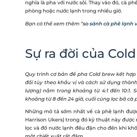
nghĩa là pha với nước sôi. Thay vào đó, cà 
phòng hoặc nước lạnh trong nhiều giờ.
Bạn có thể xem thêm “
so sánh cà phê lạnh 
Sự ra đời của Col
Quy trình cơ bản để pha Cold brew kết hợp n
đổi tùy theo khẩu vị và cách sử dụng thàn
lượng) nằm trong khoảng từ 4:1 đến 10:1. S
khoảng từ 8 đến 24 giờ, cuối cùng lọc bã cà 
Những mô tả sớm nhất về cà phê lạnh được
Harrison Ukers) trong đó kỹ thuật này được 
lọc và đổ nước lạnh đều đặn cho đến khi khố
một chiết xuất rất đậm…