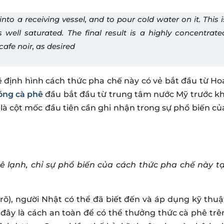
t into a receiving vessel, and to pour cold water on it. This i
 well saturated. The final result is a highly concentrate
cafe noir, as desired
sẽ định hình cách thức pha chế này có vẻ bắt đầu từ Ho
sóng cà phê
đầu bắt đầu từ trung tâm nước Mỹ trước kh
i là cột mốc đầu tiên cần ghi nhận trong sự phổ biến củ
ê lạnh, chỉ sự phổ biến của cách thức pha chế này tạ
õ), người Nhật có thể đã biết đến và áp dụng kỹ thuậ
 đây là cách an toàn để có thể thưởng thức cà phê trê