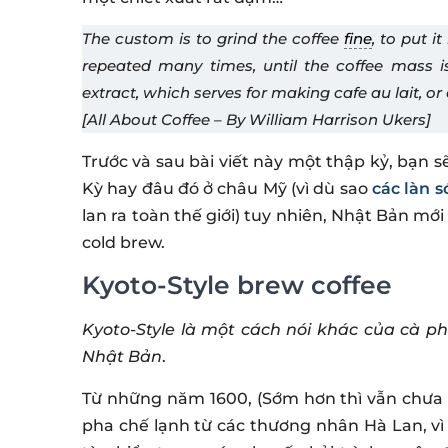
The custom is to grind the coffee
fine
, to put i
repeated many times, until the coffee mass is
extract, which serves for making cafe au lait, or 
[All About Coffee – By William Harrison Ukers]
Trước và sau bài viết này một thập kỷ, bạn 
Kỳ hay đâu đó ở châu Mỹ (vì dù sao
các làn 
lan ra toàn thế giới) tuy nhiên, Nhật Bản mớ
cold brew.
Kyoto-Style brew coffee
Kyoto-Style là một cách nói khác của cà ph
Nhật Bản
.
Từ những năm 1600, (Sớm hơn thì vẫn chưa r
pha chế lạnh từ các thương nhân Hà Lan, vì