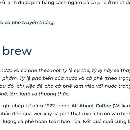
phê ủ lạnh được pha bằng cách ngâm bã cà phê ở nhiệt đ
và cà phê truyền thống
.
d brew
ước và cà phê theo một tỷ lệ cụ thể, tỷ lệ này sẽ tha
h phẩm. Tỷ lệ phổ biến của nước và cà phê (theo trọn
au đó, chỉ việc để cho cà phê làm việc với nước tron
phê, làm lạnh và thưởng thức.
 ghi chép từ năm 1922 trong
All About Coffee
(Willia
nhắc đến qua việc xay cà phê thật mịn, cho nó vào bìn
i lượng cà phê hoàn toàn bão hòa. Kết quả cuối cùng l