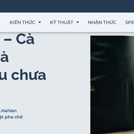
KIẾN THỨC
KỸ THUẬT
NHẬN THỨC
SPE
 – Cà
và
u chưa
.HaiVan
ật pha chế