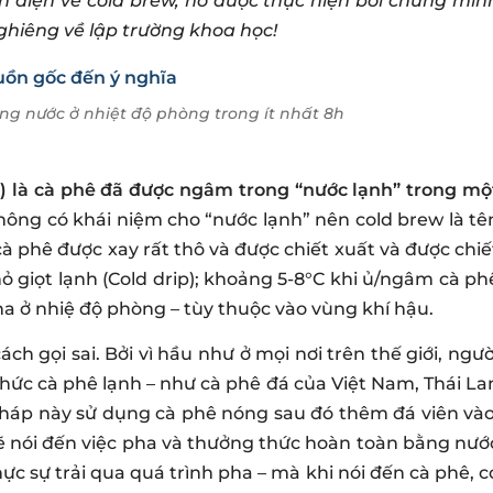
n diện về cold brew, nó được thực hiện bởi chúng mìn
hiêng về lập trường khoa học!
ng nước ở nhiệt độ phòng trong ít nhất 8h
”) là cà phê đã được ngâm trong “nước lạnh” trong mộ
 không có khái niệm cho “nước lạnh” nên cold brew là tê
 phê được xay rất thô và được chiết xuất và được chiế
 giọt lạnh (Cold drip); khoảng 5-8°C khi ủ/ngâm cà ph
ha ở nhiệ độ phòng – tùy thuộc vào vùng khí hậu.
h gọi sai. Bởi vì hầu như ở mọi nơi trên thế giới, ngườ
hức cà phê lạnh – như cà phê đá của Việt Nam, Thái La
pháp này sử dụng cà phê nóng sau đó thêm đá viên vào
sẽ nói đến việc pha và thưởng thức hoàn toàn bằng nướ
ực sự trải qua quá trình pha – mà khi nói đến cà phê, c