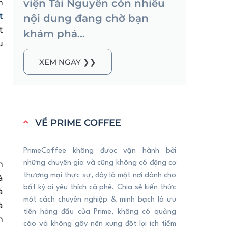
viện Tài Nguyên còn nhiều
h
t
nội dung đang chờ bạn
t
khám phá...
u
XEM NGAY ❯❯
VỀ PRIME COFFEE
PrimeCoffee không được vận hành bởi
m
những chuyên gia và cũng không có động cơ
thương mại thực sự, đây là một nơi dành cho
à
bất kỳ ai yêu thích cà phê. Chia sẻ kiến thức
à
một cách chuyên nghiệp & minh bạch là ưu
à
tiên hàng đầu của Prime, không có quảng
h
cáo và không gây nên xung đột lợi ích tiềm