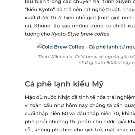
tàu biển trong các chuyến hải trình xuyên 
“kiểu Kyoto” đã trở nên rất nghệ thuật. Thay
xuất
được thực hiện nhỏ giọt (một giọt nước 
ra). Không lâu sau những dụng cụ chiết xu
tượng cho
Kyoto-Style brew coffee.
Theo Wikipedia, Cold brew có nguồn gốc từ
những năm 1600, vì vậy n
Cà phê lạnh kiểu Mỹ
Mặc dù nước Nhật đã tinh tế hóa trải nghiệm
vi toàn cầu như hôm nay chúng ta cần quay 
cuối thập niên 60 và đầu thập niên 70, khi 
phê phải nhường thị phần cho nước giải k
cỗi, không phù hợp cho giới trẻ, mặt khác