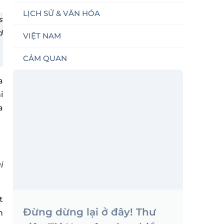
LỊCH SỬ & VĂN HÓA
s
d
VIỆT NAM
CẢM QUAN
a
i
a
i
t
Đừng dừng lại ở đây! Thư
n