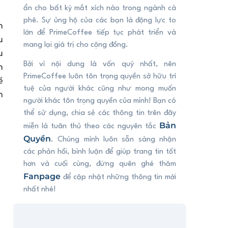
ẩn cho bất kỳ mắt xích nào trong ngành cà
phê. Sự ủng hộ của các bạn là động lực to
n
lớn để PrimeCoffee tiếp tục phát triển và
u
mang lại giá trị cho cộng đồng.
u
Bởi vì nội dung là vốn quý nhất, nên
n
PrimeCoffee luôn tôn trọng quyền sở hữu trí
ể
tuệ của người khác cũng như mong muốn
h
người khác tôn trọng quyền của mình! Bạn có
thể sử dụng, chia sẻ các thông tin trên đây
Bản
miễn là tuân thủ theo các nguyên tắc
Quyền
. Chúng mình luôn sẵn sàng nhận
các phản hồi, bình luận để giúp trang tin tốt
hơn và cuối cùng, đừng quên ghé thăm
Fanpage
để cập nhật những thông tin mới
nhất nhé!