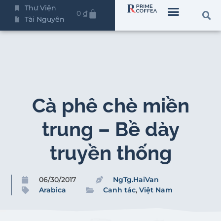
Thư Viện
0
₫
Tài Nguyên
Cà phê chè miền
trung – Bề dày
truyền thống
06/30/2017
NgTg.HaiVan
Arabica
Canh tác
,
Việt Nam