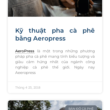
Kỹ thuật pha cà phê
bằng Aeropress
AeroPress
là một trong những phương
pháp pha cà phê mang tính biểu tượng và
giàu cảm hứng nhất của ngành công
nghiệp cà phê thế giới. Ngày nay
Aeeropress
Tháng 4 25, 2018
BẢN ĐỒ CÀ PHÊ