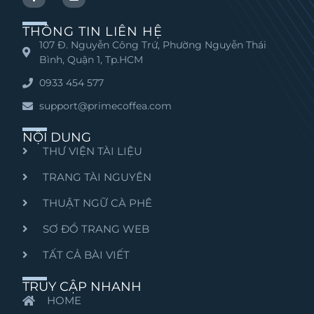
THÔNG TIN LIÊN HỆ
107 Đ. Nguyễn Công Trứ, Phường Nguyễn Thái
Bình, Quận 1, Tp.HCM
0933 454 577
support@primecoffea.com
NỘI DUNG
THƯ VIỆN TÀI LIỆU
TRANG TÀI NGUYÊN
THUẬT NGỮ CÀ PHÊ
SƠ ĐỒ TRANG WEB
TẤT CẢ BÀI VIẾT
TRUY CẬP NHANH
HOME