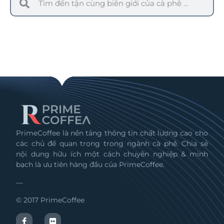
PrimeCoffee là nền tảng thông tin chất lượng cao cho
các chủ đề quan trọng trong ngành cà phê. Chia sẻ
nội dung hữu ích một cách chuyên nghiệp & minh
bạch là ưu tiên hàng đầu của PrimeCoffee.
—
© 2017 PrimeCoffee