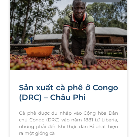
Sản xuất cà phê ở Congo
(DRC) – Châu Phi
Cà phê được du nhập vào Cộng hòa Dân
chủ Congo (DRC) vào năm 1881 từ Liberia,
nhưng phải đến khi thực dân Bỉ phát hiện
ra một giống cà