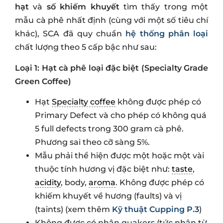
hạt
và
số khiếm khuyết
tìm thấy trong một
mẫu cà phê nhất định (cùng với một số tiêu chí
khác), SCA đã quy chuẩn
hệ thống phân loại
chất lượng theo 5 cấp bậc như sau:
Loại 1: Hạt cà phê loại đặc biệt (Specialty Grade
Green Coffee)
Hạt
Specialty coffee
không được phép có
Primary Defect và cho phép có không quá
5 full defects trong 300 gram cà phê.
Phương sai theo cỡ sàng 5%.
Mẫu phải thể hiện được một hoặc một vài
thuộc tính hương vị đặc biệt như:
taste
,
acidity
, body,
aroma
. Không được phép có
khiếm khuyết về hương (faults) và vị
(taints) (xem thêm
Kỹ thuật Cupping P.3
)
Không được có nhân quakers (tức nhân từ