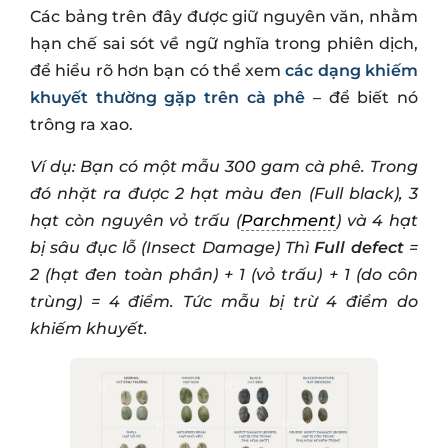
Các bảng trên đây được giữ nguyên văn, nhằm
hạn chế sai sót về ngữ nghĩa trong phiên dịch,
để hiểu rõ hơn bạn có thể xem
các dạng khiếm
khuyết thường gặp trên cà phê
– để biết nó
trông ra xao.
Ví dụ: Bạn có một mẫu 300 gam cà phê. Trong
đó nhặt ra được 2 hạt màu đen (Full black), 3
hạt còn nguyên vỏ trấu (
Parchment
) và 4 hạt
bị sâu đục lỗ (Insect Damage) Thì
Full defect
=
2 (hạt đen toàn phần) + 1 (vỏ trấu) + 1 (do côn
trùng) = 4 điểm. Tức mẫu bị trừ 4 điểm do
khiếm khuyết.