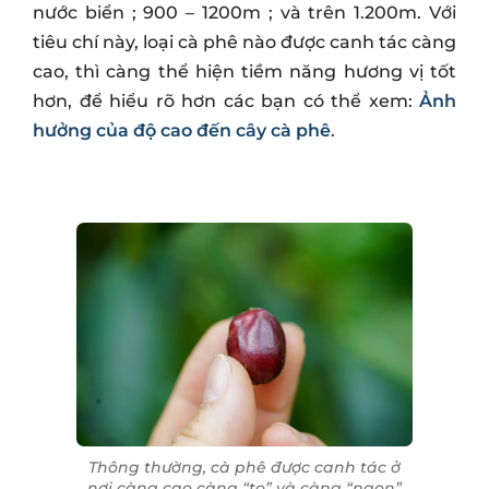
nước biển ; 900 – 1200m ; và trên 1.200m. Với
tiêu chí này, loại cà phê nào được canh tác càng
cao, thì càng thể hiện tiềm năng hương vị tốt
hơn, để hiểu rõ hơn các bạn có thể xem:
Ảnh
hưởng của độ cao đến cây cà phê
.
Thông thường, cà phê được canh tác ở
nơi càng cao càng “to” và càng “ngon”