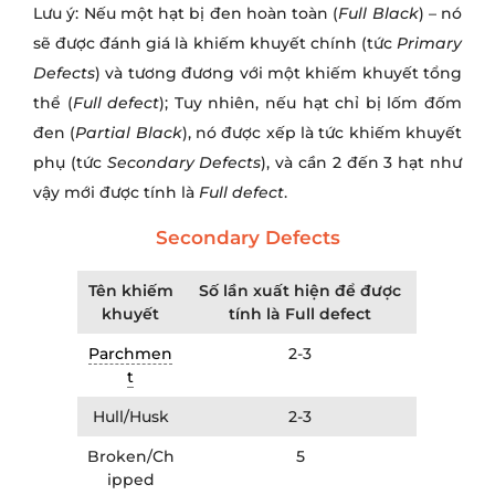
Lưu ý: Nếu một hạt bị đen hoàn toàn (
Full Black
) – nó
sẽ được đánh giá là khiếm khuyết chính (tức
Primary
Defects
) và tương đương với một khiếm khuyết tổng
thể (
Full defect
); Tuy nhiên, nếu hạt chỉ bị lốm đốm
đen (
Partial Black
), nó được xếp là tức khiếm khuyết
phụ (tức
Secondary Defects
), và cần 2 đến 3 hạt như
vậy mới được tính là
Full defect
.
Secondary Defects
Tên khiếm
Số lần xuất hiện để được
khuyết
tính là Full defect
Parchmen
2-3
t
Hull/Husk
2-3
Broken/Ch
5
ipped