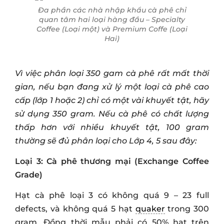
Đa phần các nhà nhập khẩu cà phê chỉ
quan tâm hai loại hàng đầu – Specialty
Coffee (Loại một) và Premium Coffe (Loại
Hai)
Vì việc phân loại 350 gam cà phê rất mất thời
gian, nếu bạn đang xử lý một loại cà phê cao
cấp (lớp 1 hoặc 2) chỉ có một vài khuyết tật, hãy
sử dụng 350 gram. Nếu cà phê có chất lượng
thấp hơn với nhiều khuyết tật, 100 gram
thường sẽ đủ phân loại cho Lớp 4, 5 sau đây:
Loại 3: Cà phê thương mại (Exchange Coffee
Grade)
Hạt cà phê loại 3 có không quá 9 – 23 full
defects, và không quá 5 hạt
quaker
trong 300
gram. Đồng thời mẫu phải có 50% hạt trên