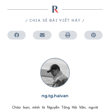
/ CHIA SẺ BÀI VIẾT NÀY /
ng.tg.haivan
Chào bạn, mình là Nguyễn Tống Hải Vân, người