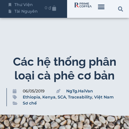
Thư Viện
0
₫
Tài Nguyên
Các hệ thống phân
loại cà phê cơ bản
06/05/2019
NgTg.HaiVan
Ethiopia
,
Kenya
,
SCA
,
Traceability
,
Việt Nam
Sơ chế