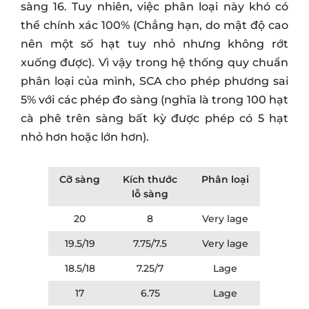
sàng 16. Tuy nhiên, việc phân loại này khó có
thể chính xác 100% (Chẳng hạn, do mật độ cao
nên một số hạt tuy nhỏ nhưng không rớt
xuống được). Vì vậy trong hệ thống quy chuẩn
phân loại của mình, SCA cho phép phương sai
5% với các phép đo sàng (nghĩa là trong 100 hạt
cà phê trên sàng bất kỳ được phép có 5 hạt
nhỏ hơn hoặc lớn hơn).
Cỡ sàng
Kích thước
Phân loại
lỗ sàng
20
8
Very lage
19.5/19
7.75/7.5
Very lage
18.5/18
7.25/7
Lage
17
6.75
Lage