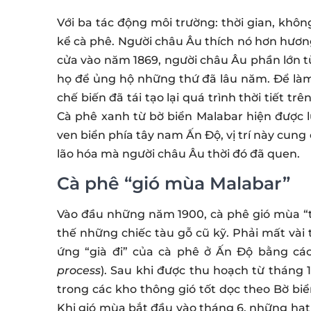
Với ba tác động môi trường: thời gian, khô
kể cà phê. Người châu Âu thích nó hơn hương
cửa vào năm 1869, người châu Âu phần lớn t
họ để ủng hộ những thứ đã lâu năm. Để làm
chế biến đã tái tạo lại quá trình thời tiết t
Cà phê xanh từ bờ biển Malabar hiện được 
ven biển phía tây nam Ấn Độ, vị trí này cun
lão hóa mà người châu Âu thời đó đã quen.
Cà phê “gió mùa Malabar”
Vào đầu những năm 1900, cà phê gió mùa “t
thế những chiếc tàu gỗ cũ kỹ. Phải mất vài t
ứng “già đi” của cà phê ở Ấn Độ bằng các
process
). Sau khi được thu hoạch từ tháng
trong các kho thông gió tốt dọc theo Bờ biể
Khi gió mùa bắt đầu vào tháng 6, những hạt c