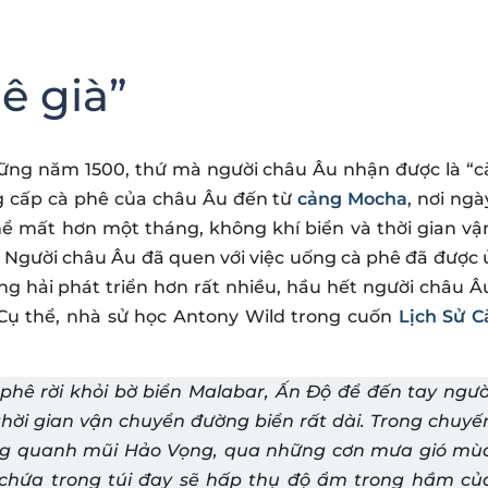
ê già”
hững năm 1500, thứ mà người châu Âu nhận được là “c
g cấp cà phê của châu Âu đến từ
cảng Mocha
, nơi ngà
ể mất hơn một tháng, không khí biển và thời gian vậ
. Người châu Âu đã quen với việc uống cà phê đã được 
ng hải phát triển hơn rất nhiều, hầu hết người châu Â
 Cụ thể, nhà sử học Antony Wild trong cuốn
Lịch Sử C
hê rời khỏi bờ biển Malabar, Ấn Độ để đến tay ngườ
thời gian vận chuyển đường biển rất dài. Trong chuyế
òng quanh mũi Hảo Vọng, qua những cơn mưa gió mù
a chứa trong túi đay sẽ hấp thụ độ ẩm trong hầm củ