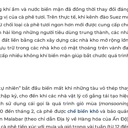
ng khí ẩm và nước biển mặn đã đồng thời thay đổi đán
 vị của cà phê tươi. Trên thực tế, khi kênh đào Suez m
ừ chối loại cà phê tươi ngon hơn mới được cung cấp ch
 hài lòng những người tiêu dùng trung thành, các nh
rên đất liền bằng cách xây dựng các nhà kho mở rộng lớn
lưu trữ trong các nhà kho có mặt thoáng trên vành đa
g cấp nhiều không khí biển mặn giúp bắt chước quá trìn
ự nhiên” bắt đầu biến mất khi những tàu vỏ thép tha
hập kỷ, cho đến khi các nhà vật lý cố gắng tái tạo hiệ
h sử dụng cái gọi là quá trình gió mùa (
monsoonin
 10 đến tháng 2, cà phê được
chế biến khô
và bảo quả
n Malabar (theo chỉ dẫn Địa lý về Hàng hóa của Ấn Độ)
à phê tiếp xúc với mưa và gió trong vài tuần (từ 12 đế