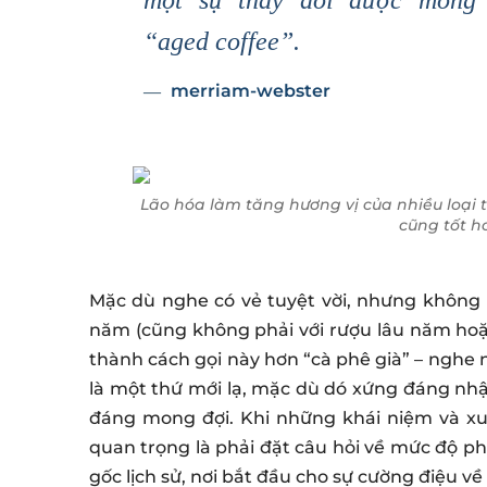
một sự thay đổi được mong 
“
aged
coffee”.
merriam-webster
Lão hóa làm tăng hương vị của nhiều loại
cũng tốt h
Mặc dù nghe có vẻ tuyệt vời, nhưng không nh
năm (cũng không phải với rượu lâu năm hoặc
thành cách gọi này hơn “cà phê già” – nghe 
là một thứ mới lạ, mặc dù dó xứng đáng nhậ
đáng mong đợi. Khi những khái niệm và xu 
quan trọng là phải đặt câu hỏi về mức độ ph
gốc lịch sử, nơi bắt đầu cho sự cường điệu về