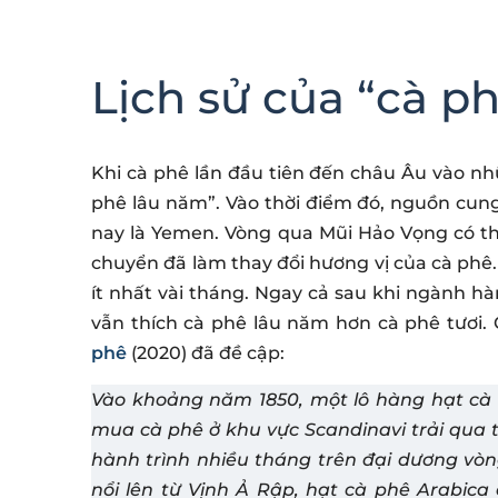
Lịch sử của “cà ph
Khi cà phê lần đầu tiên đến châu Âu vào n
phê lâu năm”. Vào thời điểm đó, nguồn cun
nay là Yemen. Vòng qua Mũi Hảo Vọng có th
chuyển đã làm thay đổi hương vị của cà phê
ít nhất vài tháng. Ngay cả sau khi ngành hà
vẫn thích cà phê lâu năm hơn cà phê tươi.
phê
(2020) đã đề cập:
Vào khoảng năm 1850, một lô hàng hạt cà p
mua cà phê ở khu vực Scandinavi trải qua 
hành trình nhiều tháng trên đại dương v
nổi lên từ Vịnh Ả Rập, hạt cà phê Arabic