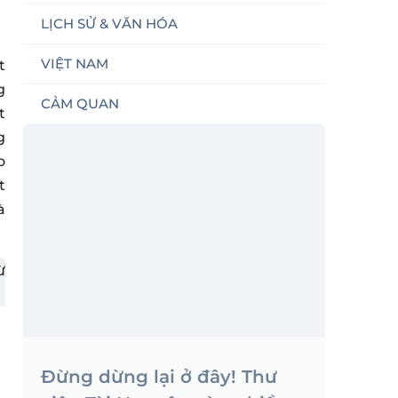
LỊCH SỬ & VĂN HÓA
VIỆT NAM
t
g
CẢM QUAN
t
g
o
t
à
ừ
Đừng dừng lại ở đây! Thư