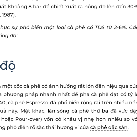
uất khoảng 8 bar để chiết xuất ra nồng độ lên đến 30%
 1987).
thực sự phổ biến một loại cà phê có TDS từ 2-6%. Cá
ồng độ”.
 độ
 một cốc cà phê có ảnh hưởng rất lớn đến hiệu quả củ
à phương pháp nhanh nhất để pha cà phê đạt có tỷ l
40, cà phê Espresso đã phổ biến rộng rãi trên nhiều nề
quả này. Mặt khác,
làn sóng cà phê thứ ba
đã vực dậ
hoặc Pour-over) vốn có khẩu vị nhẹ hơn nhiều so vớ
g phô diễn rõ sắc thái hương vị của
cà phê đặc sản
.