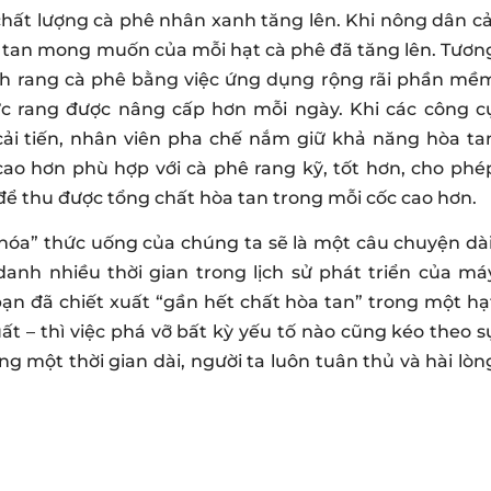
chất lượng cà phê nhân xanh tăng lên. Khi nông dân cả
a tan mong muốn của mỗi hạt cà phê đã tăng lên. Tươn
cách rang cà phê bằng việc ứng dụng rộng rãi phần mề
ức rang được nâng cấp hơn mỗi ngày. Khi các công c
ải tiến, nhân viên pha chế nắm giữ khả năng hòa ta
cao hơn phù hợp với cà phê rang kỹ, tốt hơn, cho phé
để thu được tổng chất hòa tan trong mỗi cốc cao hơn.
hóa” thức uống của chúng ta sẽ là một câu chuyện dài
danh nhiều thời gian trong lịch sử phát triển của má
 bạn đã chiết xuất “gần hết chất hòa tan” trong một hạ
ất – thì việc phá vỡ bất kỳ yếu tố nào cũng kéo theo s
g một thời gian dài, người ta luôn tuân thủ và hài lòn