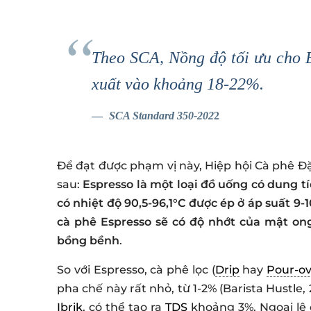
Theo SCA, Nồng độ tối ưu cho E
xuất vào khoảng 18-22%.
SCA Standard 350-202
2
Để đạt được phạm vị này, Hiệp hội Cà phê Đ
sau:
Espresso là một loại đồ uống có dung t
có nhiệt độ 90,5-96,1°C được ép ở áp suất 9-
cà phê Espresso sẽ có độ nhớt của mật on
bồng bềnh
.
So với Espresso, cà phê lọc (
Drip
hay
Pour-ov
pha chế này rất nhỏ, từ 1-2% (Barista Hustle,
Ibrik
, có thể tạo ra
TDS
khoảng 3%. Ngoại lệ 