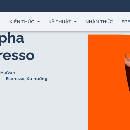
KIẾN THỨC
KỸ THUẬT
NHẬN THỨC
SPE
 pha
resso
.HaiVan
Espresso
,
Xu hướng