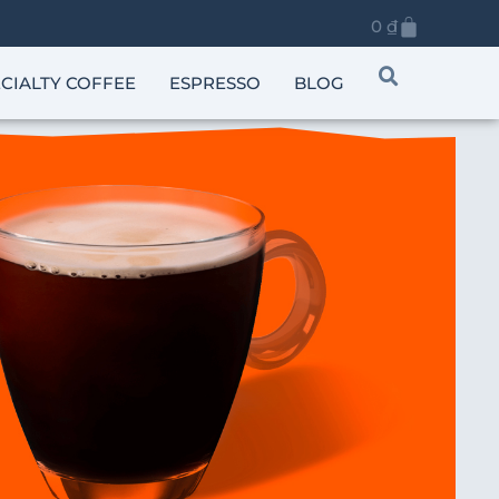
0
₫
CIALTY COFFEE
ESPRESSO
BLOG