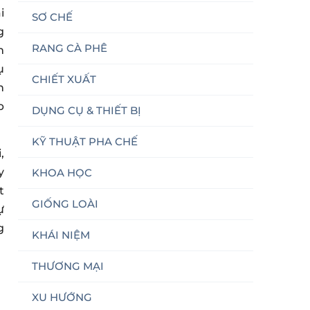
i
SƠ CHẾ
g
RANG CÀ PHÊ
m
ụ
CHIẾT XUẤT
n
p
DỤNG CỤ & THIẾT BỊ
KỸ THUẬT PHA CHẾ
,
y
KHOA HỌC
t
GIỐNG LOÀI
ự
g
KHÁI NIỆM
THƯƠNG MẠI
XU HƯỚNG