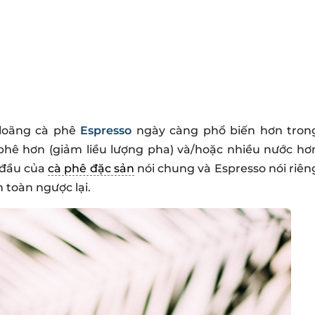
loãng cà phê
Espresso
ngày càng phổ biến hơn tron
 phê hơn (giảm liều lượng pha) và/hoặc nhiều nước hơ
i đầu của
cà phê đặc sản
nói chung và Espresso nói riên
toàn ngược lại.