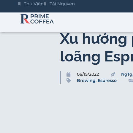
Thư Viện
Tài Nguyên
Xu hướng
loãng Esp
06/15/2022
NgTg
Brewing
,
Espresso