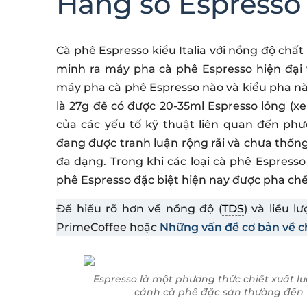
Hằng số Espresso
Cà phê Espresso kiểu Italia với nồng độ chất
minh ra máy pha cà phê Espresso hiện đại
máy pha cà phê Espresso nào và kiểu pha nà
là 27g để có được 20-35ml Espresso lỏng (
của các yếu tố kỹ thuật liên quan đến ph
đang được tranh luận rộng rãi và chưa thống
đa dạng. Trong khi các loại cà phê Espres
phê Espresso đặc biệt hiện nay được pha chế 
Để hiểu rõ hơn về nồng độ (
TDS
) và liều l
PrimeCoffee hoặc
Những vấn đề cơ bản về ch
Espresso là một phương thức chiết xuất l
cảnh cà phê đặc sản thường đến t