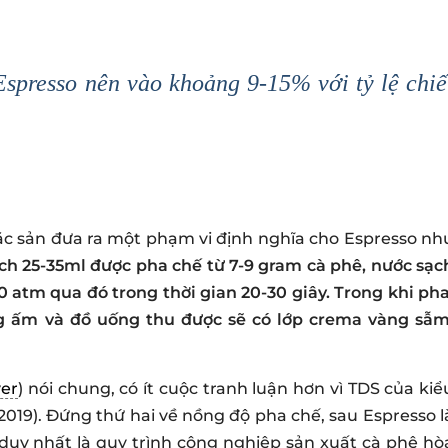
spresso nên vào khoảng 9-15% với tỷ lệ chiế
ặc sản đưa ra một phạm vi định nghĩa cho Espresso nh
ích 25-35ml được pha chế từ 7-9 gram cà phê, nước sạc
10 atm qua đó trong thời gian 20-30 giây. Trong khi pha
g ấm và đồ uống thu được sẽ có lớp crema vàng sẫm
er
) nói chung, có ít cuộc tranh luận hơn vì TDS của kiể
 2019). Đứng thứ hai về nồng độ pha chế, sau Espresso l
duy nhất là quy trình công nghiệp sản xuất cà phê hò