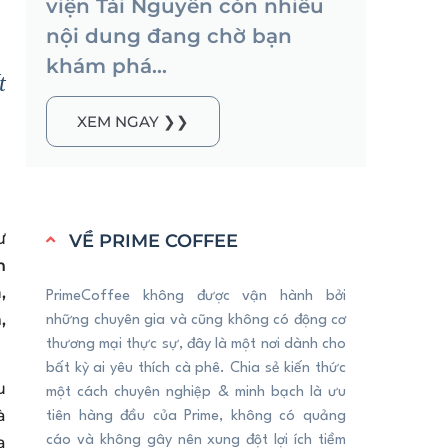
viện Tài Nguyên còn nhiều
nội dung đang chờ bạn
khám phá...
t
XEM NGAY ❯❯
ư
VỀ PRIME COFFEE
h
,
PrimeCoffee không được vận hành bởi
,
những chuyên gia và cũng không có động cơ
thương mại thực sự, đây là một nơi dành cho
bất kỳ ai yêu thích cà phê. Chia sẻ kiến thức
u
một cách chuyên nghiệp & minh bạch là ưu
à
tiên hàng đầu của Prime, không có quảng
a
cáo và không gây nên xung đột lợi ích tiềm