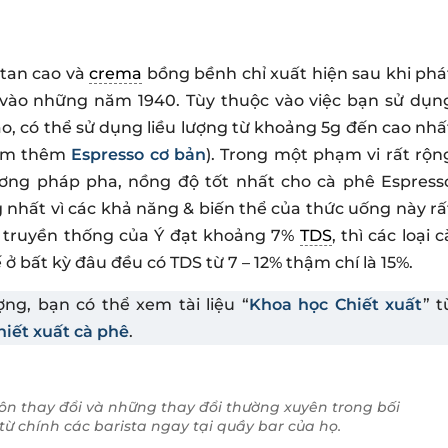
 tan cao và
crema
bồng bềnh chỉ xuất hiện sau khi phá
 vào những năm 1940. Tùy thuộc vào việc bạn sử dụn
o, có thể sử dụng liều lượng từ khoảng 5g đến cao nhấ
xem thêm
Espresso cơ bản
). Trong một phạm vi rất rộn
ương pháp pha, nồng độ tốt nhất cho cà phê Espress
 nhất vì các khả năng & biến thể của thức uống này rấ
so truyền thống của Ý đạt khoảng 7%
TDS
, thì các loại c
ở bất kỳ đâu đều có TDS từ 7 – 12% thậm chí là 15%.
ượng, bạn có thể xem tài liệu “
Khoa học Chiết xuất
” t
iết xuất cà phê
.
uôn thay đổi và những thay đổi thường xuyên trong bối
ừ chính các barista ngay tại quầy bar của họ.