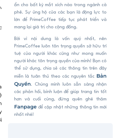
ẩn cho bất kỳ mắt xích nào trong ngành cà
,
phê. Sự ủng hộ của các bạn là động lực to
lớn để PrimeCoffee tiếp tục phát triển và
c
mang lại giá trị cho cộng đồng.
Bởi vì nội dung là vốn quý nhất, nên
PrimeCoffee luôn tôn trọng quyền sở hữu trí
tuệ của người khác cũng như mong muốn
người khác tôn trọng quyền của mình! Bạn có
thể sử dụng, chia sẻ các thông tin trên đây
Bản
miễn là tuân thủ theo các nguyên tắc
Quyền
. Chúng mình luôn sẵn sàng nhận
a
các phản hồi, bình luận để giúp trang tin tốt
ệ
hơn và cuối cùng, đừng quên ghé thăm
n
Fanpage
để cập nhật những thông tin mới
y
nhất nhé!
i