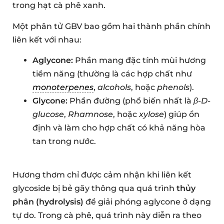
trong hạt cà phê xanh.
Một phân tử GBV bao gồm hai thành phần chính
liên kết với nhau:
Aglycone:
Phần mang đặc tính mùi hương
tiềm năng (thường là các hợp chất như
monoterpenes
,
alcohols
, hoặc
phenols
).
Glycone:
Phần đường (phổ biến nhất là
β-D-
glucose
,
Rhamnose
, hoặc
xylose
) giúp ổn
định và làm cho hợp chất có khả năng hòa
tan trong nước.
Hương thơm chỉ được cảm nhận khi liên kết
glycoside bị bẻ gãy thông qua quá trình
thủy
phân (hydrolysis)
để giải phóng aglycone ở dạng
tự do. Trong cà phê, quá trình này diễn ra theo