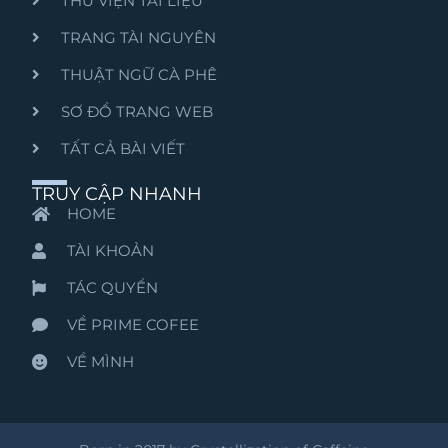
THƯ VIỆN TÀI LIỆU
TRANG TÀI NGUYÊN
THUẬT NGỮ CÀ PHÊ
SƠ ĐỒ TRANG WEB
TẤT CẢ BÀI VIẾT
TRUY CẬP NHANH
HOME
TÀI KHOẢN
TÁC QUYỀN
VỀ PRIME COFEE
VỀ MÌNH