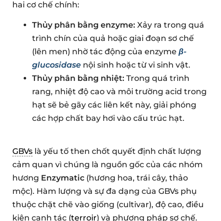
hai cơ chế chính:
Thủy phân bằng enzyme:
Xảy ra trong quá
trình chín của quả hoặc giai đoạn sơ chế
(lên men) nhờ tác động của enzyme
β-
glucosidase
nội sinh hoặc từ vi sinh vật.
Thủy phân bằng nhiệt:
Trong quá trình
rang, nhiệt độ cao và môi trường acid trong
hạt sẽ bẻ gãy các liên kết này, giải phóng
các hợp chất bay hơi vào cấu trúc hạt.
GBVs
là yếu tố then chốt quyết định chất lượng
cảm quan vì chúng là nguồn gốc của các nhóm
hương
Enzymatic
(hương hoa, trái cây, thảo
mộc). Hàm lượng và sự đa dạng của GBVs phụ
thuộc chặt chẽ vào giống (cultivar), độ cao, điều
kiện canh tác (
terroir
) và phương pháp sơ chế.