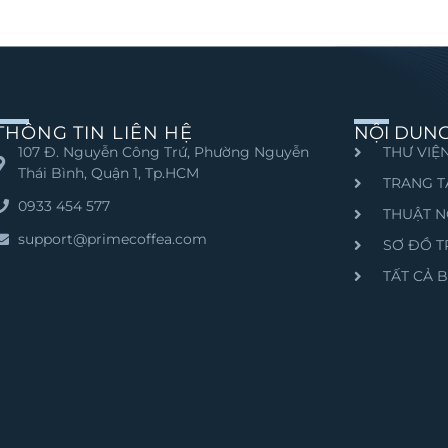
THÔNG TIN LIÊN HỆ
NỘI DUN
107 Đ. Nguyễn Công Trứ, Phường Nguyễn
THƯ VIỆN
Thái Bình, Quận 1, Tp.HCM
TRANG T
0933 454 577
THUẬT N
support@primecoffea.com
SƠ ĐỒ 
TẤT CẢ B