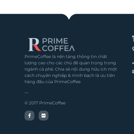
PrimeCoffee là nền tảng thông tin chất
lượng cao cho các chủ đề quan trọng trong
ngành cà phê. Chia sẻ nội dung hữu ích một
cách chuyên nghiệp & minh bạch là ưu tiên
hàng đầu của PrimeCoffee.
—
© 2017 PrimeCoffee