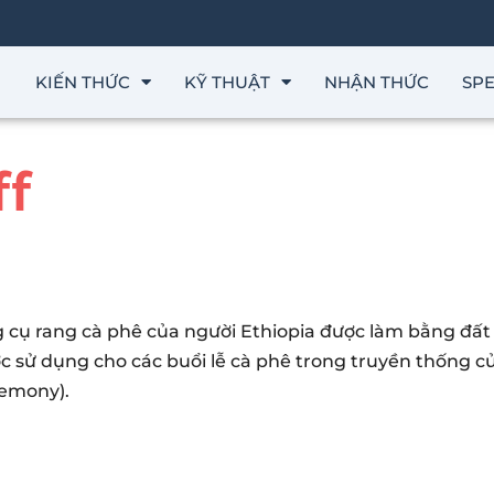
KIẾN THỨC
KỸ THUẬT
NHẬN THỨC
SPE
f
cụ rang cà phê của người Ethiopia được làm bằng đất 
c sử dụng cho các buổi lễ cà phê trong truyền thống c
remony).