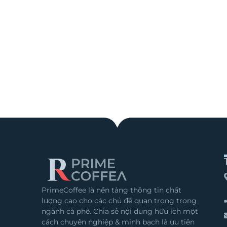
PrimeCoffee là nền tảng thông tin chất
lượng cao cho các chủ đề quan trọng trong
ngành cà phê. Chia sẻ nội dung hữu ích một
cách chuyên nghiệp & minh bạch là ưu tiên