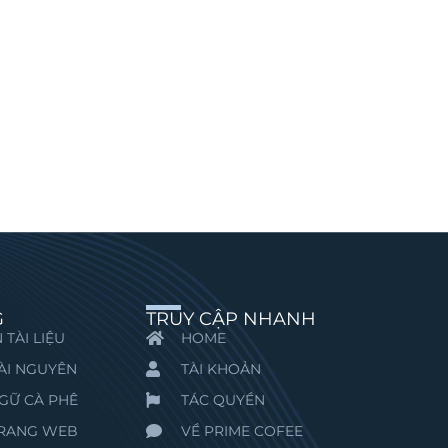
G
TRUY CẬP NHANH
 TÀI LIỆU
HOME
ÀI NGUYÊN
TÀI KHOẢN
GỮ CÀ PHÊ
TÁC QUYỀN
TRANG WEB
VỀ PRIME COFEE