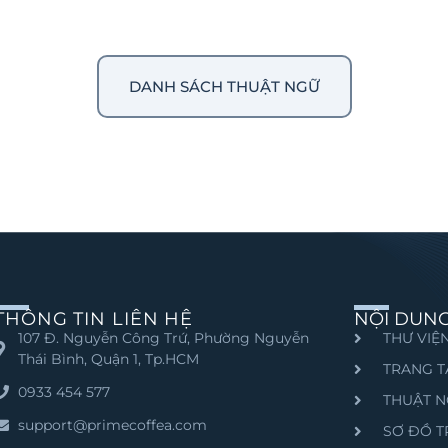
DANH SÁCH THUẬT NGỮ
THÔNG TIN LIÊN HỆ
NỘI DUN
107 Đ. Nguyễn Công Trứ, Phường Nguyễn
THƯ VIỆN
Thái Bình, Quận 1, Tp.HCM
TRANG T
0933 454 577
THUẬT N
support@primecoffea.com
SƠ ĐỒ 