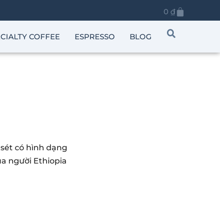
0
₫
CIALTY COFFEE
ESPRESSO
BLOG
sét có hình dạng
ủa người Ethiopia