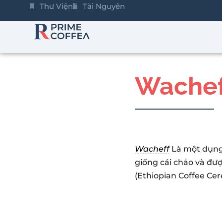
Thư Viện
Tài Nguyên
Wachef
Wacheff
Là một dụng 
giống cái chảo và đượ
(Ethiopian Coffee Ce