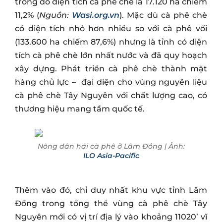
trong đó diện tích cà phê chè là 17.120 ha chiếm
11,2% (
Nguồn:
Wasi.org.vn
). Mặc dù cà phê chè
có diện tích nhỏ hơn nhiều so với cà phê vối
(133.600 ha chiếm 87,6%) nhưng là tỉnh có diện
tích cà phê chè lớn nhất nước và đã quy hoạch
xây dựng. Phát triển cà phê chè thành mặt
hàng chủ lực – đại diện cho vùng nguyên liệu
cà phê chè Tây Nguyên với chất lượng cao, có
thương hiệu mang tầm quốc tế.
Nông dân hái cà phê ở Lâm Đồng | Ảnh:
ILO Asia-Pacific
Thêm vào đó, chỉ duy nhất khu vực tỉnh Lâm
Đồng trong tổng thể vùng cà phê chè Tây
Nguyên mới có vị trí địa lý vào khoảng 11020’ vĩ