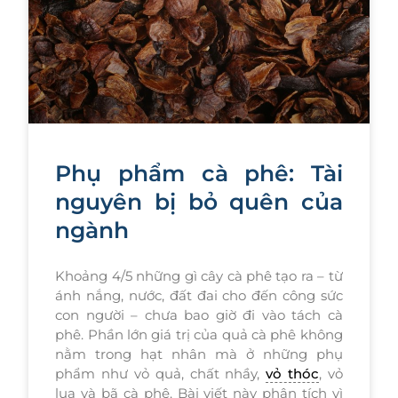
Phụ phẩm cà phê: Tài
nguyên bị bỏ quên của
ngành
Khoảng 4/5 những gì cây cà phê tạo ra – từ
ánh nắng, nước, đất đai cho đến công sức
con người – chưa bao giờ đi vào tách cà
phê. Phần lớn giá trị của quả cà phê không
nằm trong hạt nhân mà ở những phụ
phẩm như vỏ quả, chất nhầy,
vỏ thóc
, vỏ
lụa và bã cà phê. Bài viết này phân tích vì