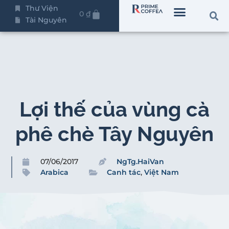
Thư Viện
0
₫
Tài Nguyên
Lợi thế của vùng cà
phê chè Tây Nguyên
07/06/2017
NgTg.HaiVan
Arabica
Canh tác
,
Việt Nam