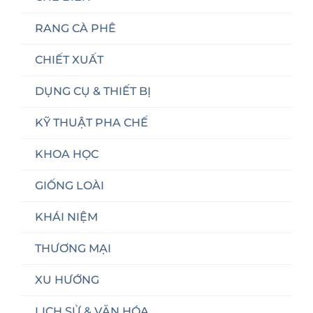
RANG CÀ PHÊ
CHIẾT XUẤT
DỤNG CỤ & THIẾT BỊ
KỸ THUẬT PHA CHẾ
KHOA HỌC
GIỐNG LOÀI
KHÁI NIỆM
THƯƠNG MẠI
XU HƯỚNG
LỊCH SỬ & VĂN HÓA