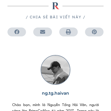
/ CHIA SẺ BÀI VIẾT NÀY /
ng.tg.haivan
Chào bạn, mình là Nguyễn Tống Hải Vân, người