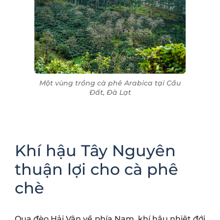
Một vùng trồng cà phê Arabica tại Cầu
Đất, Đà Lạt
Khí hậu Tây Nguyên
thuận lợi cho cà phê
chè
Qua đèo Hải Vân về phía Nam, khí hậu nhiệt đới