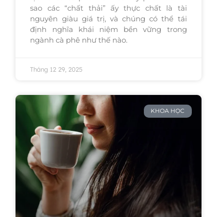
sao các “chất thải” ấy thực chất là tài
nguyên giàu giá trị, và chúng có thể tái
định nghĩa khái niệm bền vững trong
ngành cà phê như thế nào.
Tháng 12 29, 2025
KHOA HỌC