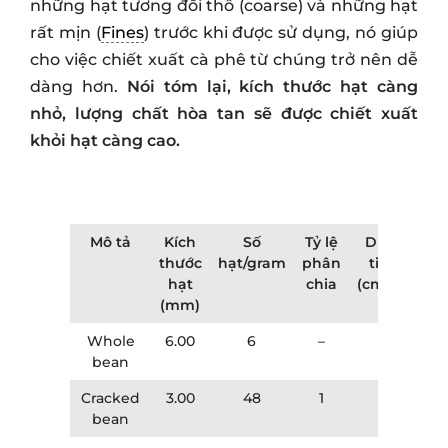
những hạt tương đối thô (coarse) và những hạt
rất mịn (
Fines
) trước khi được sử dụng, nó giúp
cho việc chiết xuất cà phê từ chúng trở nên dễ
dàng hơn.
Nói tóm lại, kích thước hạt càng
nhỏ, lượng chất hòa tan sẽ được chiết xuất
khỏi hạt càng cao.
Mô tả
Kích
Số
Tỷ lệ
Diện tích
thước
hạt/gram
phân
tiếp xúc
hạt
chia
(cm2/gram)
(mm)
Whole
6.00
6
–
8
bean
Cracked
3.00
48
1
16
bean