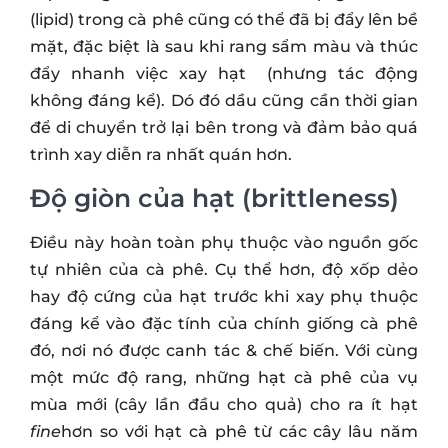
(lipid) trong cà phê cũng có thể đã bị đẩy lên bề
mặt, đặc biệt là sau khi rang sẩm màu và thúc
đẩy nhanh việc xay hạt (nhưng tác động
không đáng kể). Dó đó dầu cũng cần thời gian
để di chuyển trở lại bên trong và đảm bảo quá
trình xay diễn ra nhất quán hơn.
Độ giòn của hạt (brittleness)
Điều này hoàn toàn phụ thuộc vào nguồn gốc
tự nhiên của cà phê. Cụ thể hơn, độ xốp dẻo
hay độ cứng của hạt trước khi xay phụ thuộc
đáng kể vào đặc tính của chính giống cà phê
đó, nơi nó được canh tác & chế biến. Với cùng
một mức độ rang, những hạt cà phê của vụ
mùa mới (cây lần đầu cho quả) cho ra ít hạt
fine
hơn so với hạt cà phê từ các cây lâu năm