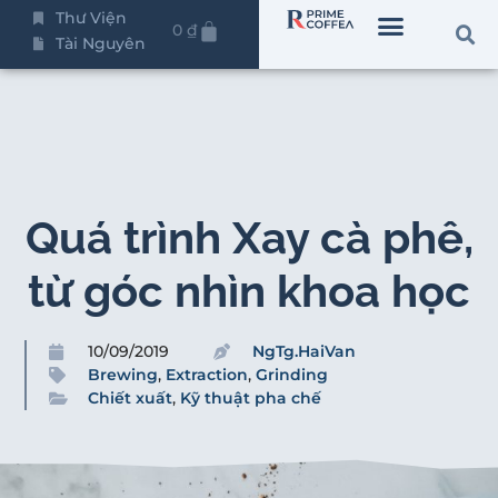
Thư Viện
0
₫
Tài Nguyên
Quá trình Xay cà phê,
từ góc nhìn khoa học
10/09/2019
NgTg.HaiVan
Brewing
,
Extraction
,
Grinding
Chiết xuất
,
Kỹ thuật pha chế