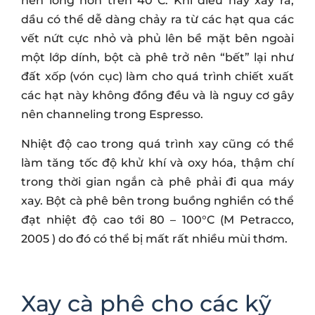
nên lỏng hơn trên 40°C. Khi điều này xảy ra,
dầu có thể dễ dàng chảy ra từ các hạt qua các
vết nứt cực nhỏ và phủ lên bề mặt bên ngoài
một lớp dính, bột cà phê trở nên “bết” lại như
đất xốp (vón cục) làm cho quá trình chiết xuất
các hạt này không đồng đều và là nguy cơ gây
nên channeling trong Espresso.
Nhiệt độ cao trong quá trình xay cũng có thể
làm tăng tốc độ khử khí và oxy hóa, thậm chí
trong thời gian ngắn cà phê phải đi qua máy
xay. Bột cà phê bên trong buồng nghiền có thể
đạt nhiệt độ cao tới 80 – 100°C (M Petracco,
2005 ) do đó có thể bị mất rất nhiều mùi thơm.
Xay cà phê cho các kỹ