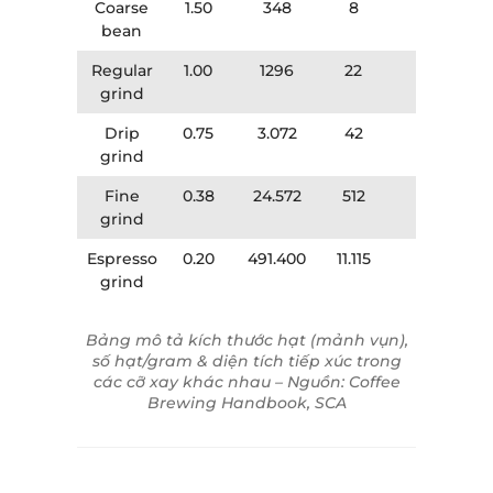
Coarse
1.50
348
8
32
bean
Regular
1.00
1296
22
48
grind
Drip
0.75
3.072
42
64
grind
Fine
0.38
24.572
512
128
grind
Espresso
0.20
491.400
11.115
240
grind
Bảng mô tả kích thước hạt (mảnh vụn),
số hạt/gram & diện tích tiếp xúc trong
các cỡ xay khác nhau – Nguồn: Coffee
Brewing Handbook, SCA