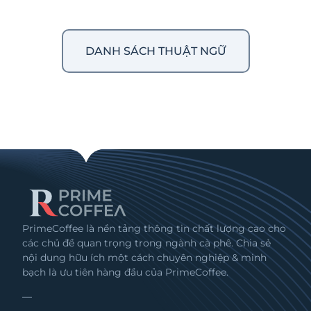
DANH SÁCH THUẬT NGỮ
PrimeCoffee là nền tảng thông tin chất lượng cao cho
các chủ đề quan trọng trong ngành cà phê. Chia sẻ
nội dung hữu ích một cách chuyên nghiệp & minh
bạch là ưu tiên hàng đầu của PrimeCoffee.
—