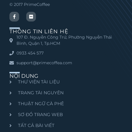
© 2017 PrimeCoffee
THÔNG TIN LIÊN HỆ
107 Đ. Nguyễn Công Trứ, Phường Nguyễn Thái
Bình, Quận 1, Tp.HCM
0933 454 577
support@primecoffea.com
NỘI DUNG
THƯ VIỆN TÀI LIỆU
TRANG TÀI NGUYÊN
THUẬT NGỮ CÀ PHÊ
SƠ ĐỒ TRANG WEB
TẤT CẢ BÀI VIẾT