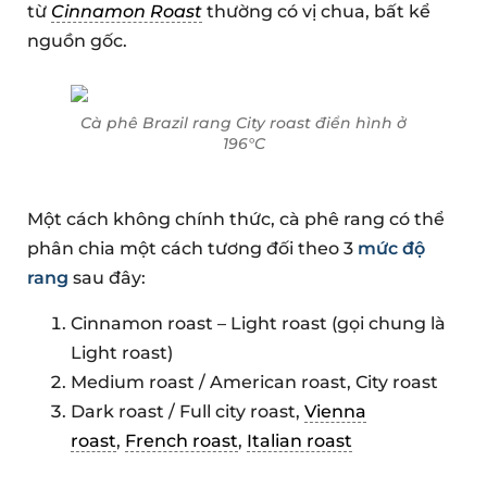
từ
Cinnamon Roast
thường có vị chua, bất kể
nguồn gốc.
Cà phê Brazil rang
City roast
điển hình ở
196°C
Một cách không chính thức, cà phê rang có thể
phân chia một cách tương đối theo 3
mức độ
rang
sau đây:
Cinnamon roast – Light roast (gọi chung là
Light roast)
Medium roast / American roast, City roast
Dark roast / Full city roast,
Vienna
roast
,
French roast
,
Italian roast