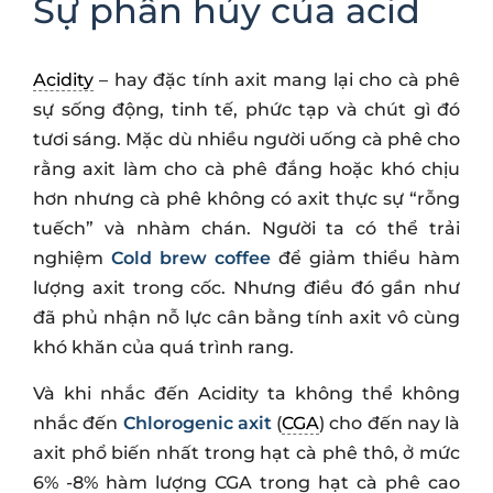
Sự phân hủy của acid
Acidity
– hay đặc tính axit mang lại cho cà phê
sự sống động, tinh tế, phức tạp và chút gì đó
tươi sáng. Mặc dù nhiều người uống cà phê cho
rằng axit làm cho cà phê đắng hoặc khó chịu
hơn nhưng cà phê không có axit thực sự “rỗng
tuếch” và nhàm chán. Người ta có thể trải
nghiệm
Cold brew coffee
để giảm thiểu hàm
lượng axit trong cốc. Nhưng điều đó gần như
đã phủ nhận nỗ lực cân bằng tính axit vô cùng
khó khăn của quá trình rang.
Và khi nhắc đến Acidity ta không thể không
nhắc đến
Chlorogenic axit
(
CGA
) cho đến nay là
axit phổ biến nhất trong hạt cà phê thô, ở mức
6% -8% hàm lượng CGA trong hạt cà phê cao