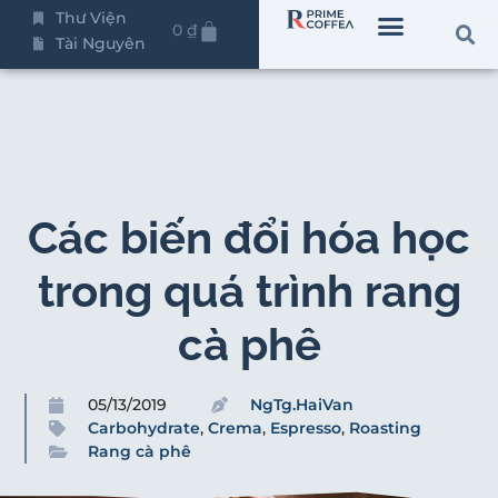
Thư Viện
0
₫
Tài Nguyên
Các biến đổi hóa học
trong quá trình rang
cà phê
05/13/2019
NgTg.HaiVan
Carbohydrate
,
Crema
,
Espresso
,
Roasting
Rang cà phê