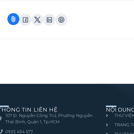
THÔNG TIN LIÊN HỆ
NỘI DUN
107 Đ. Nguyễn Công Trứ, Phường Nguyễn
THƯ VIỆN
Thái Bình, Quận 1, Tp.HCM
TRANG T
0933 454 577
THUẬT N