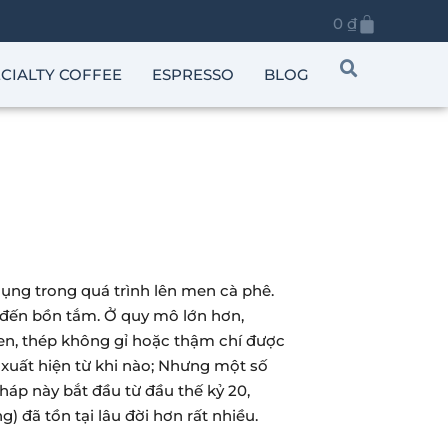
0
₫
CIALTY COFFEE
ESPRESSO
BLOG
ụng trong quá trình lên men cà phê.
a đến bồn tắm. Ở quy mô lớn hơn,
men, thép không gỉ hoặc thậm chí được
xuất hiện từ khi nào; Nhưng một số
háp này bắt đầu từ đầu thế kỷ 20,
) đã tồn tại lâu đời hơn rất nhiều.