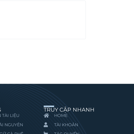
G
TRUY CẬP NHANH
 TÀI LIỆU
HOME
ÀI NGUYÊN
TÀI KHOẢN
GỮ CÀ PHÊ
TÁC QUYỀN