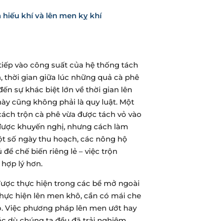
iếp vào công suất của hệ thống tách
, thời gian giữa lúc những quả cà phê
ến sự khác biệt lớn về thời gian lên
 này cũng không phải là quy luật. Một
ách trộn cà phê vừa được tách vỏ vào
được khuyến nghị, nhưng cách làm
 một số ngày thu hoạch, các nông hộ
ể chế biến riêng lẻ – việc trộn
hợp lý hơn.
được thực hiện trong các bể mở ngoài
 thực hiện lên men khô, cần có mái che
ô. Việc phương pháp lên men ướt hay
mặc dù chúng ta đều đã trải nghiệm