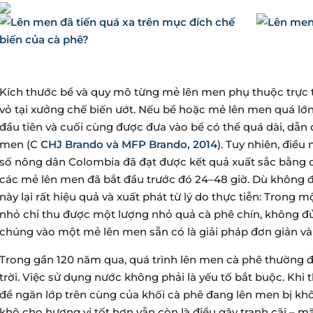
Kích thước bể và quy mô từng mẻ lên men phụ thuộc trực t
vỏ tại xưởng chế biến ướt. Nếu bể hoặc mẻ lên men quá lớn
đầu tiên và cuối cùng được đưa vào bể có thể quá dài, dẫn đ
men (C
CHJ Brando và MFP Brando, 2014
). Tuy nhiên, điều
số nông dân Colombia đã đạt được kết quả xuất sắc bằng c
các mẻ lên men đã bắt đầu trước đó 24–48 giờ. Dù không 
này lại rất hiệu quả và xuất phát từ lý do thực tiễn: Trong
nhỏ chỉ thu được một lượng nhỏ quả cà phê chín, không đủ đ
chúng vào một mẻ lên men sẵn có là giải pháp đơn giản và 
Trong gần 120 năm qua, quá trình lên men cà phê thường 
trời. Việc sử dụng nước không phải là yếu tố bắt buộc. Khi
để ngăn lớp trên cùng của khối cà phê đang lên men bị kh
khô cho hương vị tốt hơn vẫn còn là điều gây tranh cãi – 