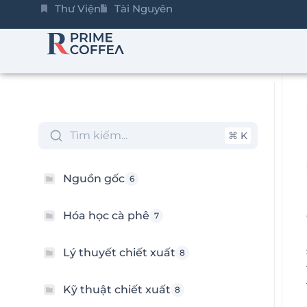
Thư Viện
Tài Nguyên
Tìm kiếm...
⌘ K
Nguồn gốc
6
Hóa học cà phê
7
Lý thuyết chiết xuất
8
Kỹ thuật chiết xuất
8