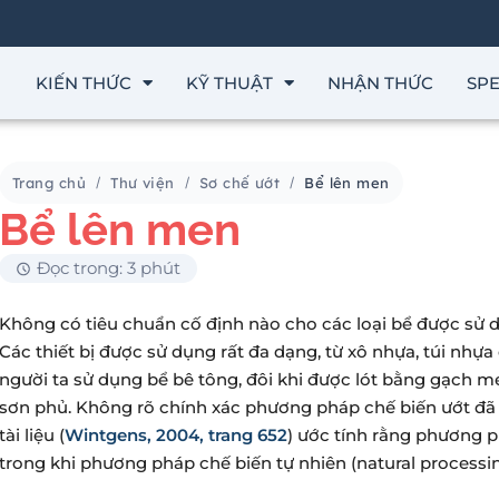
KIẾN THỨC
KỸ THUẬT
NHẬN THỨC
SPE
Trang chủ
Thư viện
Sơ chế ướt
Bể lên men
Bể lên men
Đọc trong: 3 phút
Không có tiêu chuẩn cố định nào cho các loại bể được sử d
Các thiết bị được sử dụng rất đa dạng, từ xô nhựa, túi nhự
người ta sử dụng bể bê tông, đôi khi được lót bằng gạch 
sơn phủ. Không rõ chính xác phương pháp chế biến ướt đã 
tài liệu (
Wintgens, 2004, trang 652
) ước tính rằng phương p
trong khi phương pháp chế biến tự nhiên (natural processing