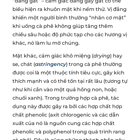
“đắng gắt” – cảm giác đắng gay gắt có thể
biểu hiện ra khuôn mặt khi nếm thử. Vị đắng
khiến một người bình thường “nhăn cơ mặt”
khi uống cà phê không giúp tăng thêm
chiều sâu hoặc độ phức tạp cho các hương vị
khác, nó làm lu mờ chúng.
Mặt khác, cảm giác khô miệng (
drying
) hay
se, chát (
astringency
) trong cà phê thường
được coi là một thuộc tính tiêu cực, gây kích
thích mạnh và có thể tồn tại rất lâu (tương tự
như khi cắn vào một quả hồng non, hoặc
chuối xanh). Trong trường hợp cà phê, tác
dụng này được gây ra bởi các hợp chất hợp
chất phenolic (axit chlorogenic và các dẫn
xuất của nó là nguồn cung các hợp chất
phenolic và polyphenol trong quá trình rang