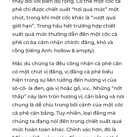
thay đổi với biên độ rộng. Có thể một cốc cà
phê chỉ được chiết xuất “hơi quá mức” một
chút, trong khi một cốc khác là “vượt quá
giới hạn”. Trong hầu hết trường hợp chiết
xuất quá mức thường dẫn đến một cốc cà
phê có ba cảm nhận chính: đắng, khô và
rỗng (tiếng Anh: hollow & empty).
Mặc dù chúng ta đều công nhận cà phê cần
có một chút vị đắng, vị đắng cà phê biểu
hiện trong sự liên tưởng đến hương vị của
sô-cô- la đen, gia vị hoặc gỗ, v.v… Những “nốt
thấp” này làm tròn hương vị, cân bằng và nói
chung là dễ chịu trong bối cảnh của một cốc
cà phê cân bằng. Tuy nhiên, loại đắng mà
chúng ta đang nói đến trong chiết xuất quá
mức hoàn toàn khác. Chính xác hơn, đó là