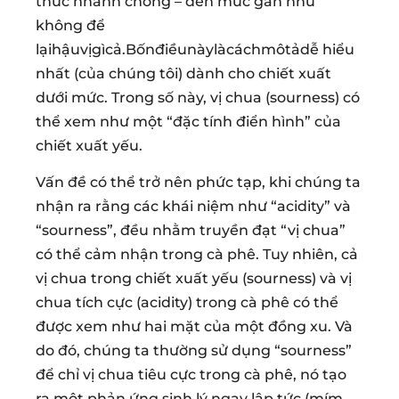
thúc nhanh chóng – đến mức gần như
không để
lạihậuvịgìcả.Bốnđiềunàylàcáchmôtảdễ hiểu
nhất (của chúng tôi) dành cho chiết xuất
dưới mức. Trong số này, vị chua (sourness) có
thể xem như một “đặc tính điển hình” của
chiết xuất yếu.
Vấn đề có thể trở nên phức tạp, khi chúng ta
nhận ra rằng các khái niệm như “acidity” và
“sourness”, đều nhằm truyền đạt “vị chua”
có thể cảm nhận trong cà phê. Tuy nhiên, cả
vị chua trong chiết xuất yếu (sourness) và vị
chua tích cực (acidity) trong cà phê có thể
được xem như hai mặt của một đồng xu. Và
do đó, chúng ta thường sử dụng “sourness”
để chỉ vị chua tiêu cực trong cà phê, nó tạo
ra một phản ứng sinh lý ngay lập tức (mím