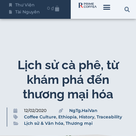
Thư Viện
0
₫
Tài Nguyên
Lịch sử cà phê, từ
khám phá đến
thương mại hóa
12/02/2020
NgTg.HaiVan
Coffee Culture
,
Ethiopia
,
History
,
Traceability
Lịch sử & Văn hóa
,
Thương mại