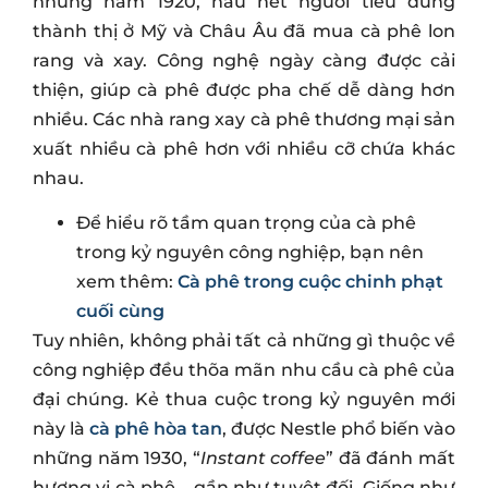
những năm 1920, hầu hết người tiêu dùng
thành thị ở Mỹ và Châu Âu đã mua cà phê lon
rang và xay. Công nghệ ngày càng được cải
thiện, giúp cà phê được pha chế dễ dàng hơn
nhiều. Các nhà rang xay cà phê thương mại sản
xuất nhiều cà phê hơn với nhiều cỡ chứa khác
nhau.
Để hiểu rõ tầm quan trọng của cà phê
trong kỷ nguyên công nghiệp, bạn nên
xem thêm:
Cà phê trong cuộc chinh phạt
cuối cùng
Tuy nhiên, không phải tất cả những gì thuộc về
công nghiệp đều thõa mãn nhu cầu cà phê của
đại chúng. Kẻ thua cuộc trong kỷ nguyên mới
này là
cà phê hòa tan
, được Nestle phổ biến vào
những năm 1930, “
Instant coffee
” đã đánh mất
hương vị cà phê – gần như tuyệt đối. Giống như