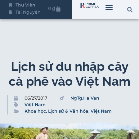
Thư Viện
0
₫
Tài Nguyên
Lịch sử du nhập cây
cà phê vào Việt Nam
06/27/2017
NgTg.HaiVan
Việt Nam
Khoa học
,
Lịch sử & Văn hóa
,
Việt Nam