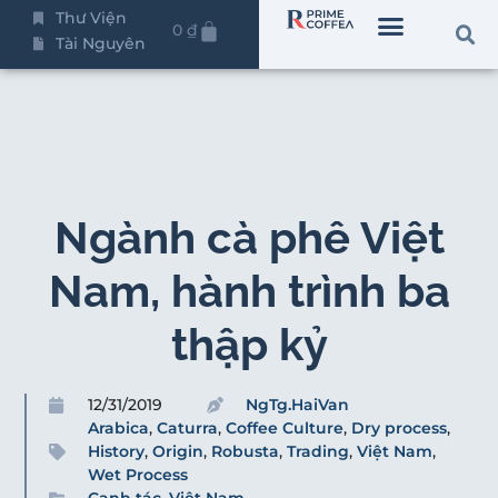
Thư Viện
0
₫
Tài Nguyên
Ngành cà phê Việt
Nam, hành trình ba
thập kỷ
12/31/2019
NgTg.HaiVan
Arabica
,
Caturra
,
Coffee Culture
,
Dry process
,
History
,
Origin
,
Robusta
,
Trading
,
Việt Nam
,
Wet Process
Canh tác
,
Việt Nam