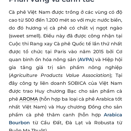
Cà phê Việt Nam được trồng ở các vùng có độ
cao từ 500 đến 1.200 mét so với mực nước biển,
do đó hương vị cà phê có chất vị ngọt ngào
(sweet smell). Điều này đã được công nhận tại
Cuộc thi Rang xay Cà phê Quốc tế lần thứ nhất
được tổ chức tại Paris vào năm 2015 bởi Cơ
quan bình ổn hóa nông sản (
AVPA
) và Hiệp hội
gia tăng giá trị sản phẩm nông nghiệp
(
Agriculture Products Value Association
); Tại
đây công ty liên doanh SOBICA của Việt Nam
được trao Huy chương Bạc cho sản phẩm cà
phê
AROMA
(hỗn hợp ba loại cà phê Arabica tốt
nhất Việt Nam) và Huy chương Đồng cho sản
phẩm cà phê thâm canh (hỗn hợp
Arabica
Bourbon
từ Cầu Đất, Đà Lạt và Robusta từ
Buôn Ma Thuột).